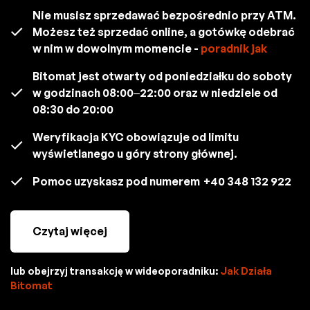
Nie musisz sprzedawać bezpośrednio przy ATM.
Możesz też sprzedać online, a gotówkę odebrać
w nim w dowolnym momencie -
poradnik jak
Bitomat jest otwarty od poniedziałku do soboty
w godzinach 08:00–22:00 oraz w niedziele od
08:30 do 20:00
Weryfikacja KYC obowiązuje od limitu
wyświetlanego u góry strony głównej.
Pomoc uzyskasz pod numerem
+40 348 132 922
Czytaj więcej
lub obejrzyj transakcję w wideoporadniku:
Jak Działa
Bitomat