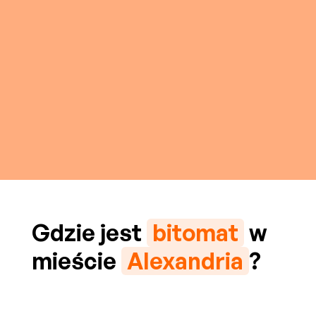
Gdzie jest
bitomat
w
mieście
Alexandria
?