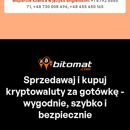
Wsparcie Klienta w języku angielskim:
+1 4792 5555
71, +48 730 008 496, +48 455 450 165
Sprzedawaj i kupuj
kryptowaluty za gotówkę -
wygodnie, szybko i
bezpiecznie