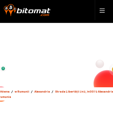
Główna
/
w Rumunii
/
Alexandria
/
Strada Libertății 242, 140072 Alexandria
Rumunia