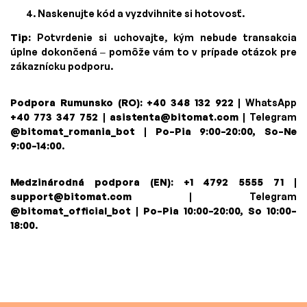
Naskenujte kód a vyzdvihnite si hotovosť.
Tip:
Potvrdenie si uchovajte, kým nebude transakcia
úplne dokončená – pomôže vám to v prípade otázok pre
zákaznícku podporu.
Podpora Rumunsko (RO):
+40 348 132 922
| WhatsApp
+40 773 347 752
|
asistenta@bitomat.com
| Telegram
@bitomat_romania_bot
|
Po–Pia 9:00–20:00, So–Ne
9:00–14:00
.
Medzinárodná podpora (EN):
+1 4792 5555 71
|
support@bitomat.com
| Telegram
@bitomat_official_bot
|
Po–Pia 10:00–20:00, So 10:00–
18:00
.