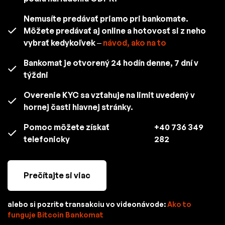
Nemusíte predávať priamo pri bankomate.
Môžete predávať aj online a hotovosť si z neho
vybrať kedykoľvek –
návod, ako na to
Bankomat je otvorený 24 hodín denne, 7 dní v
týždni
Overenie KYC sa vzťahuje na limit uvedený v
hornej časti hlavnej stránky.
Pomoc môžete získať
+40 736 349
telefonicky
282
Prečítajte si viac
alebo si pozrite transakciu vo videonávode:
Ako to
funguje Bitcoin Bankomat