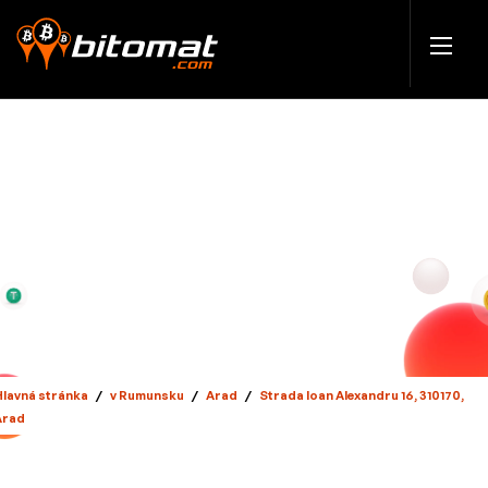
Hlavná stránka
/
v Rumunsku
/
Arad
/
Strada Ioan Alexandru 16, 310170,
Arad