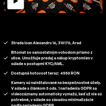
Strada Ioan Alexandru 16, 310170, Arad
Bitomat so samostatným vchodom priamo z
ulice. Umožňuje predaj a nákup kryptomien v
súlade s postupmi KYC/AML.
Dostupná hotovosť teraz:
4550 RON
Kamery sú nainštalované na bezpečnostné účely.
V súlade s článkom 5 ods. 1 nariadenia GDPR sa
videozáznamy automaticky vymažú, keď už nie sú
potrebné, v súlade so zásadou minimalizácie
podľa nariadenia GDPR.