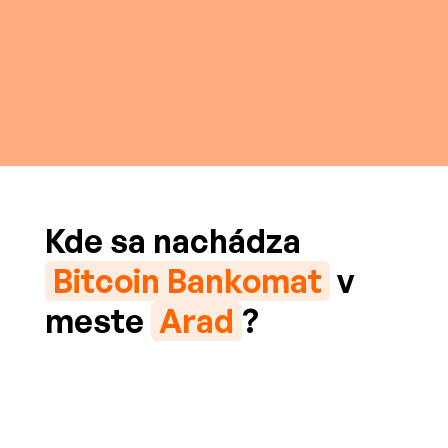
Kde sa nachádza
Bitcoin Bankomat
v
meste
Arad
?