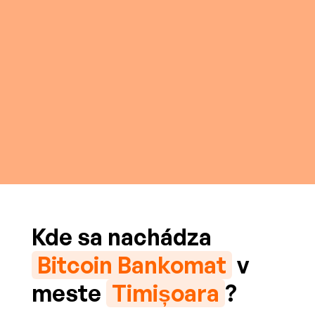
Kde sa nachádza
Bitcoin Bankomat
v
meste
Timișoara
?