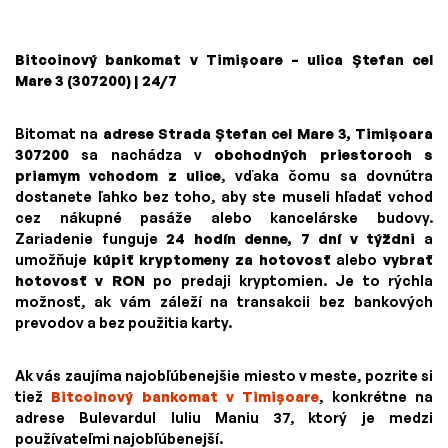
Bitcoinový bankomat v Timișoare – ulica Ștefan cel
Mare 3 (307200) | 24/7
Bitomat na
adrese Strada Ștefan cel Mare 3, Timișoara
307200
sa nachádza v
obchodných priestoroch s
priamym vchodom z ulice
, vďaka čomu sa dovnútra
dostanete ľahko bez toho, aby ste museli hľadať vchod
cez nákupné pasáže alebo kancelárske budovy.
Zariadenie funguje
24 hodín denne, 7 dní v týždni
a
umožňuje
kúpiť kryptomeny za hotovosť
alebo
vybrať
hotovosť v RON
po predaji kryptomien. Je to rýchla
možnosť, ak vám záleží na transakcii bez bankových
prevodov a bez použitia karty.
Ak vás zaujíma najobľúbenejšie miesto v meste, pozrite si
tiež
Bitcoinový bankomat v Timișoare
, konkrétne na
adrese Bulevardul Iuliu Maniu 37, ktorý je medzi
používateľmi najobľúbenejší.