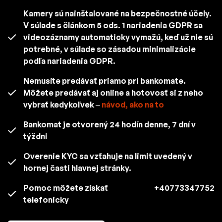
Kamery sú nainštalované na bezpečnostné účely.
V súlade s článkom 5 ods. 1 nariadenia GDPR sa
videozáznamy automaticky vymažú, keď už nie sú
potrebné, v súlade so zásadou minimalizácie
podľa nariadenia GDPR.
Nemusíte predávať priamo pri bankomate.
Môžete predávať aj online a hotovosť si z neho
vybrať kedykoľvek –
návod, ako na to
Bankomat je otvorený 24 hodín denne, 7 dní v
týždni
Overenie KYC sa vzťahuje na limit uvedený v
hornej časti hlavnej stránky.
Pomoc môžete získať
+40773347752
telefonicky