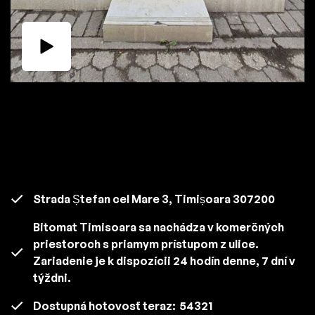
Strada Ștefan cel Mare 3, Timișoara 307200
Bitomat Timisoara sa nachádza v komerčných
priestoroch s priamym prístupom z ulice.
Zariadenie je k dispozícii 24 hodín denne, 7 dní v
týždni.
Dostupná hotovosť teraz:
54321