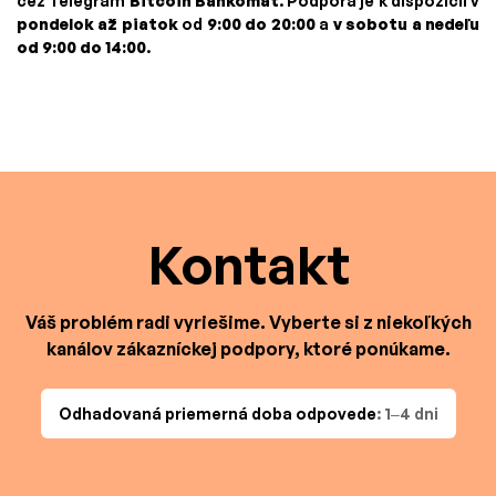
cez Telegram
Bitcoin Bankomat
. Podpora je k dispozícii v
pondelok až piatok
od
9:00 do 20:00
a
v sobotu a nedeľu
od 9:00 do 14:00
.
Kontakt
Váš problém radi vyriešime. Vyberte si z niekoľkých
kanálov zákazníckej podpory, ktoré ponúkame.
Odhadovaná priemerná doba odpovede
: 1–4 dni