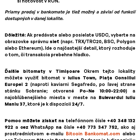
si hotovosť v RON.
Priamy predaj v bankomate je tiež možný a závisí od funkcií
dostupných v danej lokalite.
Dôležité
: Ak predávate alebo posielate USDC, vyberte na
obrazovke správnu
sieť
(napr. TRX/TRC20, BSC, Polygon
alebo Ethereum). Ide o najčastejší detail, ktorý rozhoduje
o tom, či transakcia prebehne hladko.
Ďalšie bitomaty v Timișoare
Okrem tejto lokality
môžete využiť bitomat v
Iulius Town, Piața Consiliul
Europei 2
(naproti kaviarni Segafredo, po ľavej strane
stánku Sobranie; otvorené
Po–Ne 10:00–22:00
) a
najobľúbenejšieho miesta v meste na
Bulevardul Iuliu
Maniu 37
, ktoré je k dispozícii
24/7
.
Pomoc môžete získať na
telefónnom čísle
+40 348 132
922
a
cez
WhatsApp
na
čísle
+40 773 347 752
, ako aj
prostredníctvom e-mailu
Bitcoin Bankomat.com
alebo