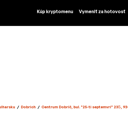
Kúp kryptomenu
Vymeniť za hotovosť
ulharsku
/
Dobrich
/
Centrum Dobrič, bul. "25-ti septemvri" 23Б, 9