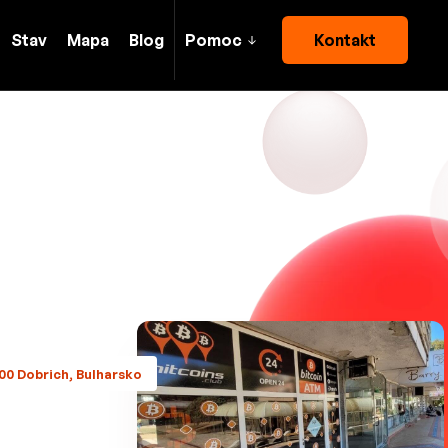
Stav
Mapa
Blog
Pomoc
Kontakt
300 Dobrich, Bulharsko