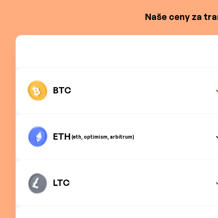
Naše ceny za tra
BTC
ETH
(eth, optimism, arbitrum)
LTC