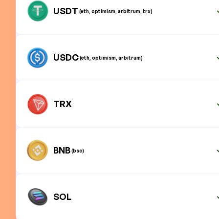
USDT
(eth, optimism, arbitrum, trx)
USDC
(eth, optimism, arbitrum)
TRX
BNB
(bsc)
SOL