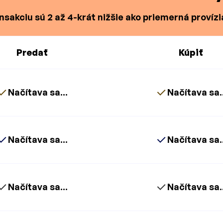
nsakciu sú 2 až 4-krát nižšie ako priemerná provízi
Predať
Kúpiť
Načítava sa...
Načítava sa..
Načítava sa...
Načítava sa..
Načítava sa...
Načítava sa..