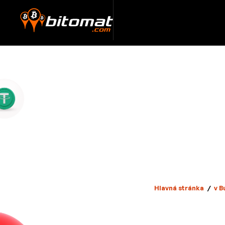
Hlavná stránka
/
v B