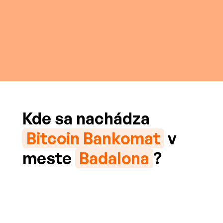
Kde sa nachádza
Bitcoin Bankomat
v
meste
Badalona
?