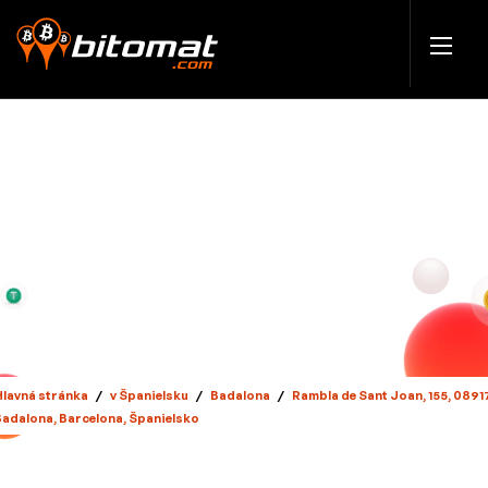
Hlavná stránka
/
v Španielsku
/
Badalona
/
Rambla de Sant Joan, 155, 0891
Badalona, Barcelona, Španielsko