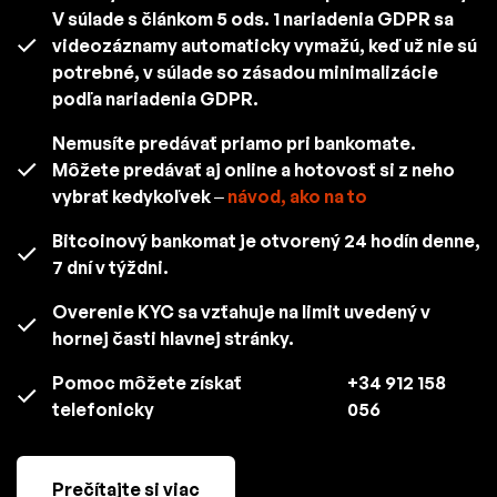
V súlade s článkom 5 ods. 1 nariadenia GDPR sa
videozáznamy automaticky vymažú, keď už nie sú
potrebné, v súlade so zásadou minimalizácie
podľa nariadenia GDPR.
Nemusíte predávať priamo pri bankomate.
Môžete predávať aj online a hotovosť si z neho
vybrať kedykoľvek –
návod, ako na to
Bitcoinový bankomat je otvorený 24 hodín denne,
7 dní v týždni.
Overenie KYC sa vzťahuje na limit uvedený v
hornej časti hlavnej stránky.
Pomoc môžete získať
+34 912 158
telefonicky
056
Prečítajte si viac