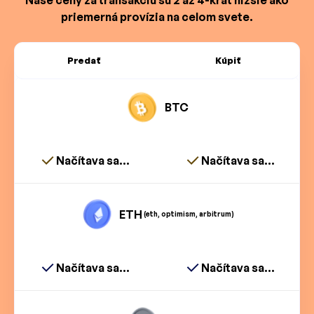
priemerná provízia na celom svete.
Predať
Kúpiť
BTC
Načítava sa...
Načítava sa...
ETH
(eth, optimism, arbitrum)
Načítava sa...
Načítava sa...