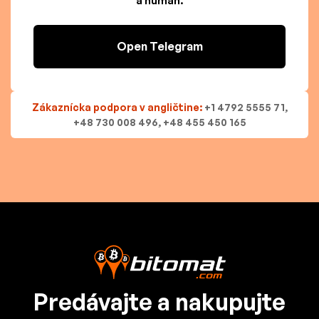
a human.
Open Telegram
Zákaznícka podpora v angličtine:
+1 4792 5555 71,
+48 730 008 496, +48 455 450 165
Predávajte a nakupujte