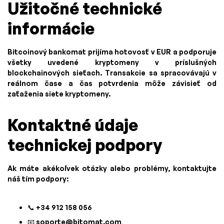
Užitočné technické
informácie
Bitcoinový bankomat prijíma hotovosť v EUR a podporuje
všetky uvedené kryptomeny v príslušných
blockchainových sieťach. Transakcie sa spracovávajú v
reálnom čase a čas potvrdenia môže závisieť od
zaťaženia siete kryptomeny.
Kontaktné údaje
technickej podpory
Ak máte akékoľvek otázky alebo problémy, kontaktujte
náš tím podpory:
📞 +34 912 158 056
📧
soporte@bitomat.com