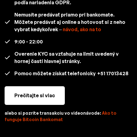
podľa nariadenia GDPR.
Nemusíte predávať priamo pri bankomate.
Môžete predávať aj online a hotovosť si z neho
vybrať kedykoľvek –
návod, ako na to
9:00 - 22:00
Overenie KYC sa vzťahuje na limit uvedený v
hornej časti hlavnej stránky.
Pomoc môžete získať telefonicky
+51 17013428
Prečítajte si viac
alebo si pozrite transakciu vo videonávode:
Ako to
funguje Bitcoin Bankomat