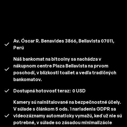
Av. Óscar R. Benavides 3866, Bellavista 07011,
Perú
Náš bankomat na bitcoiny sa nachádza v
nákupnom centre Plaza Bellavista na prvom
poschodí, v blízkosti toaliet a vedľa tradičných
bankomatov.
Dostupná hotovosť teraz:
0 USD
Kamery sú nainštalované na bezpečnostné účely.
V súlade s článkom 5 ods. 1 nariadenia GDPR sa
videozáznamy automaticky vymažú, keď už nie sú
potrebné, v súlade so zásadou minimalizácie