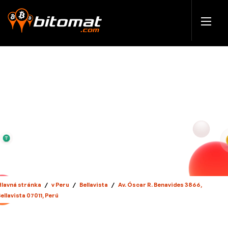
Hlavná stránka
/
v Peru
/
Bellavista
/
Av. Óscar R. Benavides 3866,
ellavista 07011, Perú