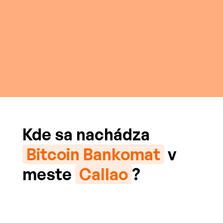
Kde sa nachádza
Bitcoin Bankomat
v
meste
Callao
?