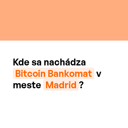
Kde sa nachádza
Bitcoin Bankomat
v
meste
Madrid
?