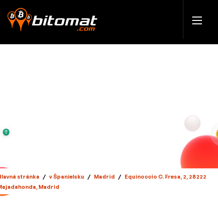
Hlavná stránka
/
v Španielsku
/
Madrid
/
Equinoccio C. Fresa, 2, 28222
Majadahonda, Madrid