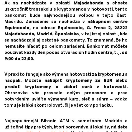
Ak sa nachádzate v oblasti
Majadahonda
a chcete
uskutočniť transakciu s kryptomenou v hotovosti, tento
bankomat bude najvhodnejšou voľbou v tejto časti
Madridu. Zariadenie sa nachádza v
nákupnom centre
Equinoccio
, na adrese
Equinoccio, C. Fresa 2, 28222
Majadahonda, Madrid, Španielsko
, v tej istej oblasti, kde
sa nachádzajú aj ostatné bankomaty. To znamená, že ho
nemusíte hľadať po celom zariadení. Bankomat môžete
používať každý deň počas otváracích hodín centra, t. j.
od
9:00 do 22:00
.
V praxi to funguje ako výmena hotovosti za kryptomenu a
naopak. Môžete
nakúpiť kryptomeny za EUR
alebo
predať kryptomeny a získať eurá v hotovosti
.
Obrazovka vás prevedie celým procesom a pred
potvrdením uvidíte výmenný kurz, sieť a súhrn – vďaka
tomu je ľahké skontrolovať, či je všetko v poriadku.
Najpopulárnejší Bitcoin ATM v samotnom Madride a
užitočné tipy pre tých, ktorí porovnávajú lokality, nájdete