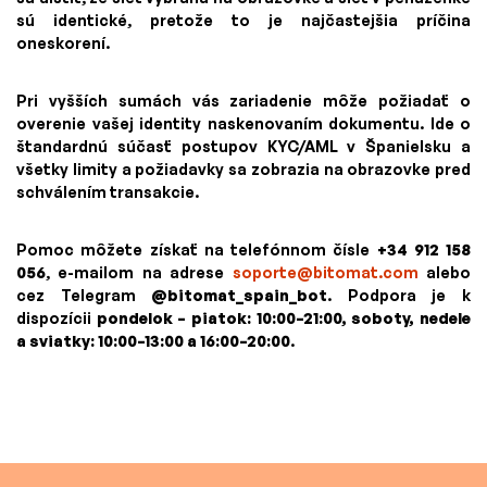
sú identické, pretože to je najčastejšia príčina
oneskorení.
Pri vyšších sumách vás zariadenie môže požiadať o
overenie vašej identity naskenovaním dokumentu. Ide o
štandardnú súčasť postupov KYC/AML v Španielsku a
všetky limity a požiadavky sa zobrazia na obrazovke pred
schválením transakcie.
Pomoc môžete získať na telefónnom čísle
+34 912 158
056
, e-mailom na adrese
soporte@bitomat.com
alebo
cez Telegram
@bitomat_spain_bot
. Podpora je k
dispozícii
pondelok – piatok: 10:00–21:00, soboty, nedele
a sviatky: 10:00–13:00 a 16:00–20:00
.