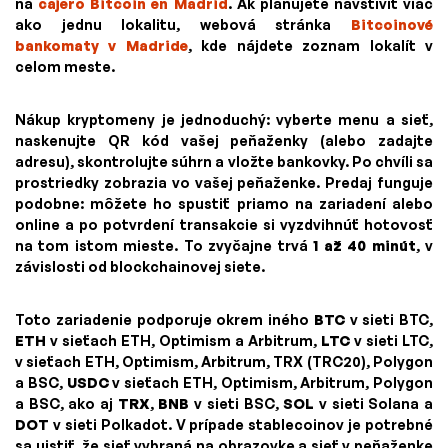
na
cajero Bitcoin en Madrid
. Ak plánujete navštíviť viac
ako jednu lokalitu, webová stránka
Bitcoinové
bankomaty v Madride
, kde nájdete zoznam lokalít v
celom meste.
Nákup kryptomeny je jednoduchý: vyberte menu a sieť,
naskenujte QR kód vašej peňaženky (alebo zadajte
adresu), skontrolujte súhrn a vložte bankovky. Po chvíli sa
prostriedky zobrazia vo vašej peňaženke. Predaj funguje
podobne: môžete ho spustiť priamo na zariadení alebo
online a po potvrdení transakcie si vyzdvihnúť hotovosť
na tom istom mieste. To zvyčajne trvá
1 až 40 minút
, v
závislosti od blockchainovej siete.
Toto zariadenie podporuje okrem iného
BTC
v sieti BTC,
ETH
v sieťach ETH, Optimism a Arbitrum,
LTC
v sieti LTC,
v sieťach ETH, Optimism, Arbitrum, TRX (TRC20), Polygon
a BSC,
USDC
v sieťach ETH, Optimism, Arbitrum, Polygon
a BSC, ako aj
TRX
,
BNB
v sieti BSC,
SOL
v sieti Solana a
DOT
v sieti Polkadot. V prípade stablecoinov je potrebné
sa uistiť, že sieť vybraná na obrazovke a sieť v peňaženke