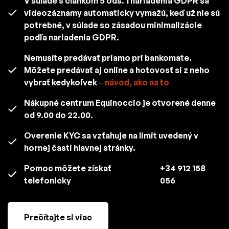
V súlade s článkom 5 ods. 1 nariadenia GDPR sa
videozáznamy automaticky vymažú, keď už nie sú
potrebné, v súlade so zásadou minimalizácie
podľa nariadenia GDPR.
Nemusíte predávať priamo pri bankomate.
Môžete predávať aj online a hotovosť si z neho
vybrať kedykoľvek –
návod, ako na to
Nákupné centrum Equinoccio je otvorené denne
od 9.00 do 22.00.
Overenie KYC sa vzťahuje na limit uvedený v
hornej časti hlavnej stránky.
Pomoc môžete získať
+34 912 158
telefonicky
056
Prečítajte si viac