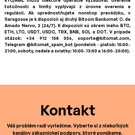
KYC/AML môžu niektoré operácie vyžadovať overenie
totožnosti a limity vyplývajú z úrovne overenia a
regulácií. Ak uprednostňujete nonstop prevádzku, v
Saragosse je k dispozícii aj druhý Bitcoin Bankomat C. de
Amado Nervo, 2 (24/7). K dispozícii sú okrem iného BTC,
ETH, LTC, USDT, USDC, TRX, BNB, SOL a DOT. V prípade
otázok: +34 912 158 056,
soporte@bitomat.com
,
Telegram @bitomat_spain_bot (pondelok – piatok: 10:00–
21:00, soboty, nedele a sviatky: 10:00–13:00 a 16:00–20:00).
Kontakt
Váš problém radi vyriešime. Vyberte si z niekoľkých
kanálov zákazníckej podpory, ktoré ponúkame.