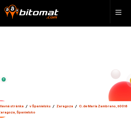
Hlavná stránka
/
v Španielsku
/
Zaragoza
/
C. de María Zambrano, 50018
Zaragoza, Španielsko