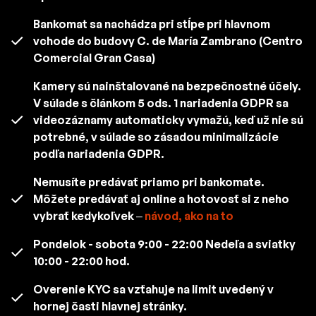
Bankomat sa nachádza pri stĺpe pri hlavnom
vchode do budovy C. de María Zambrano (Centro
Comercial Gran Casa)
Kamery sú nainštalované na bezpečnostné účely.
V súlade s článkom 5 ods. 1 nariadenia GDPR sa
videozáznamy automaticky vymažú, keď už nie sú
potrebné, v súlade so zásadou minimalizácie
podľa nariadenia GDPR.
Nemusíte predávať priamo pri bankomate.
Môžete predávať aj online a hotovosť si z neho
vybrať kedykoľvek –
návod, ako na to
Pondelok - sobota 9:00 - 22:00 Nedeľa a sviatky
10:00 - 22:00 hod.
Overenie KYC sa vzťahuje na limit uvedený v
hornej časti hlavnej stránky.