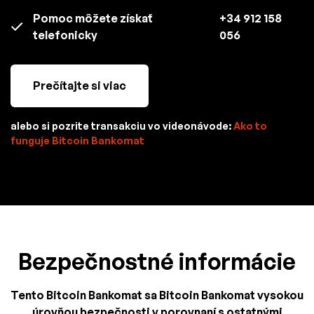
Pomoc môžete získať
+34 912 158
telefonicky
056
Prečítajte si viac
alebo si pozrite transakciu vo videonávode:
Ako to
funguje Bitcoin Bankomat
Bezpečnostné informácie
Tento Bitcoin Bankomat sa Bitcoin Bankomat vysokou
úrovňou bezpečnosti v porovnaní s ostatnými