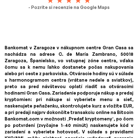
- Pozrite si recenzie na Google Maps
Bankomat v Zaragoze v nákupnom centre Gran Casa sa
nachádza na adrese C. de María Zambrano, 50018
Zaragoza, Španielsko, vo vstupnej zóne centra, vďaka
čomu sa k nemu ľahko dostanete počas nakupovania
alebo pri ceste z parkoviska. Otváracie hodiny sú v súlade
s harmonogramom centra (vrátane nedele a sviatkov),
preto sa pred návštevou oplatí riadiť sa otváracími
hodinami Gran Casa. Zariadenie podporuje nákup a predaj
kryptomien: pri nákupe si vyberiete menu a sieť,
naskenujete peňaženku, skontrolujete kurz a vložíte EUR,
a pri predaji najprv dokončíte transakciu online na Bitcoin
Bankomat.com v možnosti „Predať kryptomeny“, po čom
po potvrdení (zvyčajne 1–40 minút) naskenujete kód v
zariadení a vyberiete hotovosť. V súlade s pravidlami