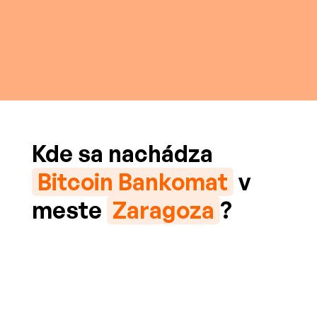
Kde sa nachádza
Bitcoin Bankomat
v
meste
Zaragoza
?