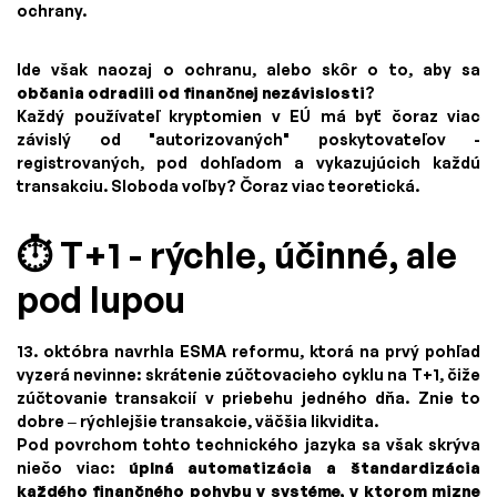
ochrany.
Ide však naozaj o ochranu, alebo skôr o to, aby sa
občania odradili od finančnej nezávislosti
?
Každý používateľ kryptomien v EÚ má byť čoraz viac
závislý od "autorizovaných" poskytovateľov -
registrovaných, pod dohľadom a vykazujúcich každú
transakciu. Sloboda voľby? Čoraz viac teoretická.
⏱️ T+1 - rýchle, účinné, ale
pod lupou
13. októbra navrhla ESMA reformu, ktorá na prvý pohľad
vyzerá nevinne: skrátenie zúčtovacieho cyklu na T+1, čiže
zúčtovanie transakcií v priebehu jedného dňa. Znie to
dobre – rýchlejšie transakcie, väčšia likvidita.
Pod povrchom tohto technického jazyka sa však skrýva
niečo viac:
úplná automatizácia a štandardizácia
každého finančného pohybu v systéme, v ktorom mizne