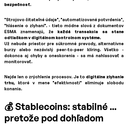
bezpečnosť
.
"Strojovo čitateľné údaje", "automatizované potvrdenia",
"hlásenie o zlyhaní". - tieto módne slová z dokumentov
ESMA znamenajú, že
každá transakcia sa stane
odtlačkom v digitálnom kontrolnom systéme
.
Už nebude priestor pre súkromné prevody, alternatívne
burzy alebo nezávislý peer-to-peer klíring. Všetko -
dokonca aj chyby a oneskorenia - sa má nahlasovať a
monitorovať.
Nejde len o zrýchlenie procesov. Je to
digitálne zlyhanie
trhu,
ktoré v mene "efektívnosti" eliminuje slobodu
konania.
💰 Stablecoins: stabilné ...
pretože pod dohľadom