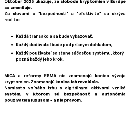
Október 2025 ukazuje, že
sloboda kryptomien v Európe
sa zmenšuje
.
Za slovami o "bezpečnosti" a "efektivite" sa skrýva
realita:
Každá transakcia sa bude vykazovať,
Každý dodávateľ bude pod prísnym dohľadom,
Každý používateľ sa stane súčasťou systému, ktorý
pozná každý jeho krok.
MiCA a reformy ESMA nie znamenajú koniec vývoja
kryptomien. Znamenajú
koniec ich revolúcie
.
Namiesto voľného trhu s digitálnymi aktívami vzniká
systém, v ktorom sú bezpečnosť a autonómia
používateľa luxusom – a nie právom
.