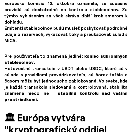
Európska komisia 10. októbra oznámila, že súčasné
pravidlá sú dostatočné na kontrolu stablecoinov. Za
týmto vyhlásením sa však skrýva ďalší krok smerom k
dohľadu.
Emitenti stablecoinov budú musieť poskytovať podrobné
údaje o rezervách, vykazovať toky a preukazovať súlad s
MiCA.
Pre používateľa to znamená jediné:
koniec súkromných
stablecoinov
.
Hotovostné transakcie v USDT alebo USDC, ktoré sú v
súlade s pravidlami prevádzkovateľa, sú čoraz ťažšie a
časom môžu byť jednoducho zablokované. Vo svete, kde
je každá transakcia sledovaná a kontrolovaná, stabilita
znamená niečo iné –
stabilnú kontrolu nad vašimi
prostriedkami
.
🏛️ Európa vytvára
"kryptografický oddiel