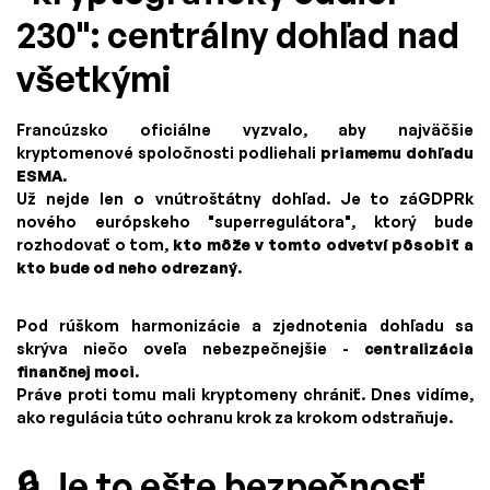
230": centrálny dohľad nad
všetkými
Francúzsko oficiálne vyzvalo, aby najväčšie
kryptomenové spoločnosti podliehali
priamemu dohľadu
ESMA
.
Už nejde len o vnútroštátny dohľad. Je to záGDPRk
nového európskeho "superregulátora", ktorý bude
rozhodovať o tom,
kto môže v tomto odvetví pôsobiť a
kto bude od neho odrezaný
.
Pod rúškom harmonizácie a zjednotenia dohľadu sa
skrýva niečo oveľa nebezpečnejšie -
centralizácia
finančnej moci
.
Práve proti tomu mali kryptomeny chrániť. Dnes vidíme,
ako regulácia túto ochranu krok za krokom odstraňuje.
🔒 Je to ešte bezpečnosť