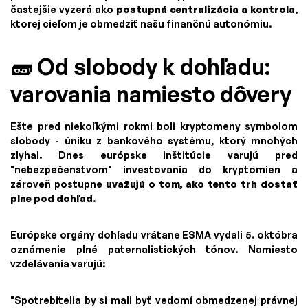
častejšie vyzerá ako
postupná centralizácia a kontrola
,
ktorej cieľom je obmedziť našu finančnú autonómiu.
🧱 Od slobody k dohľadu:
varovania namiesto dôvery
Ešte pred niekoľkými rokmi boli kryptomeny symbolom
slobody - úniku z bankového systému, ktorý mnohých
zlyhal. Dnes európske inštitúcie varujú pred
"nebezpečenstvom" investovania do kryptomien a
zároveň postupne
uvažujú o tom, ako tento trh dostať
plne pod dohľad
.
Európske orgány dohľadu vrátane ESMA vydali 5. októbra
oznámenie plné paternalistických tónov. Namiesto
vzdelávania varujú:
"Spotrebitelia by si mali byť vedomí obmedzenej právnej