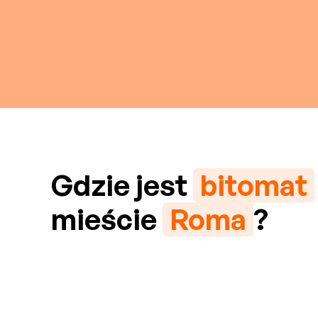
Gdzie jest
bitomat
mieście
Roma
?