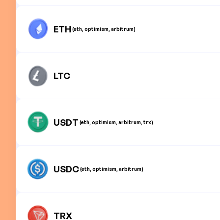
ETH
(eth, optimism, arbitrum)
LTC
USDT
(eth, optimism, arbitrum, trx)
USDC
(eth, optimism, arbitrum)
TRX