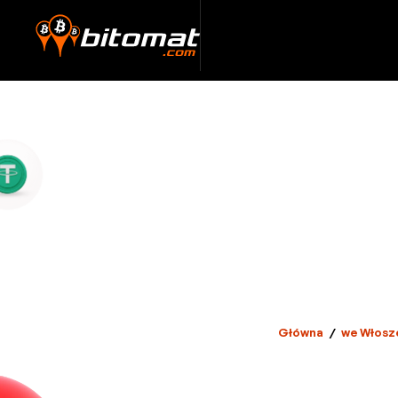
Główna
/
we Włosz