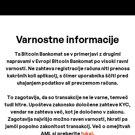
Varnostne informacije
Ta Bitcoin Bankomat se v primerjavi z drugimi
napravami v Evropi Bitcoin Bankomat po visoki ravni
varnosti. Ne zahteva registracije računa niti prenosa
kakršnih koli aplikacij, s čimer uporabnika ščiti pred
uhajanjem podatkov ali prevzemom računa.
To zagotavlja, da so transakcije ne le varne, temveč
tudi hitre. Upošteva zakonsko določene zahteve KYC,
vendar ne zahteva več, kot je določeno v zakonu.
Zagotavlja najvišjo možno raven varnosti, hkrati pa
jamči popolno zakonitost transakcij. Več o omejitvah
AML si preberite
tukaj
.