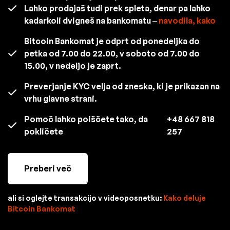
Lahko prodajaš tudi prek spleta, denar pa lahko
kadarkoli dvigneš na bankomatu –
navodila, kako
Bitcoin Bankomat je odprt od ponedeljka do
petka od 7.00 do 22.00, v soboto od 7.00 do
15.00, v nedeljo je zaprt.
Preverjanje KYC velja od zneska, ki je prikazan na
vrhu glavne strani.
Pomoč lahko poiščete tako, da
+48 667 818
pokličete
257
Preberi več
ali si oglejte transakcijo v videoposnetku:
Kako deluje
Bitcoin Bankomat