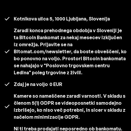
Kotnikova ulica 5, 1000 Ljubljana, Slovenija
Zaradi konca prehodnega obdobja v Sloveniji je
ta Bitcoin Bankomat za nekaj mesecev izključen
iz omrežja. Prijavite se na
Bitomat.com/newsletter, da boste obveščeni, ko
bo ponovno na voljo. Prostori Bitcoin bankomata
se nahajajo v "Poslovno trgovskem centru
Ledina" poleg trgovine z živili.
Zdaj je na voljo
0 EUR
Kamere so nameščene zaradi varnosti. V skladu s
členom 5(1) GDPR se videoposnetki samodejno
izbrišejo, ko niso več potrebni, in sicer v skladu z
načelom minimizacije GDPR.
Ni ti treba prodajati neposredno ob bankomatu.