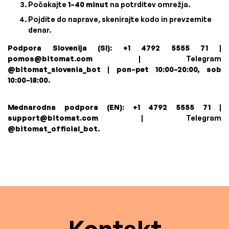
Počakajte
1–40 minut
na potrditev omrežja.
Pojdite do naprave, skenirajte kodo in prevzemite
denar.
Podpora Slovenija (SI):
+1 4792 5555 71
|
pomos@bitomat.com
| Telegram
@bitomat_slovenia_bot
|
pon–pet 10:00–20:00, sob
10:00–18:00
.
Mednarodna podpora (EN):
+1 4792 5555 71
|
support@bitomat.com
| Telegram
@bitomat_official_bot
.