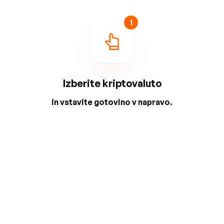
1
Izberite kriptovaluto
in vstavite gotovino v napravo.
2