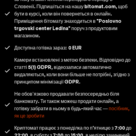
Словенії. Підпишіться на нашу bitomat.com, щоб
бути в курсі, коли він повернеться в онлайн.
Приміщення бітомату знаходиться в "Poslovno
trgovski center Ledina" поруч з продуктовим
магазином.
Доступна готівка зараз:
0 EUR
Камери встановлені з метою безпеки. Відповідно до
статті 5(1) GDPR, відеозаписи автоматично
видаляються, коли вони більше не потрібні, згідно з
принципом мінімізації GDPR.
Не обов’язково продавати безпосередньо біля
банкомату. Ти також можеш продати онлайн, а
готівку забрати в ньому в будь-який час —
посібник,
як це зробити
Криптомат працює з понеділка по п'ятницю з 7:00 до
22:00, в суботу з 7:00 до 15:00, в неділю зачинений.