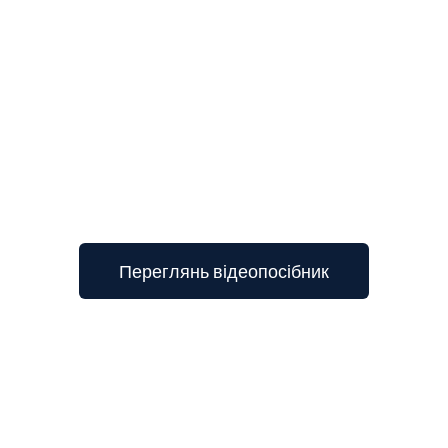
3
Переглянь відеопосібник