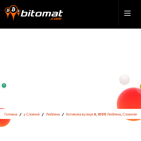
Головна
/
у Словенії
/
Любляна
/
Котнікова вулиця 5, 1000 Любляна, Словенія