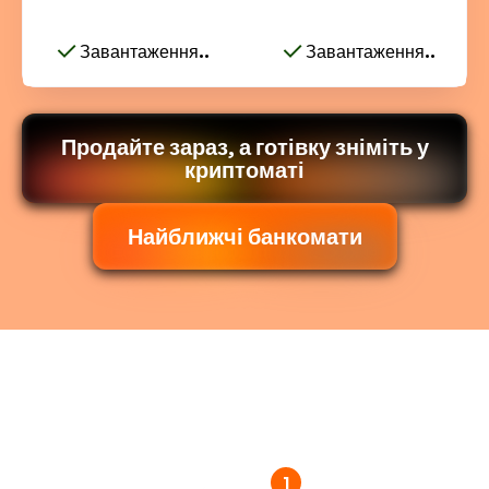
Завантаження..
Завантаження..
Продайте зараз, а готівку зніміть у
криптоматі
Найближчі банкомати
1