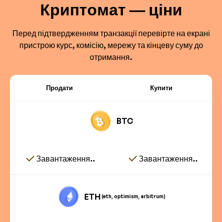
Криптомат — ціни
Перед підтвердженням транзакції перевірте на екрані
пристрою курс, комісію, мережу та кінцеву суму до
отримання.
Продати
Купити
BTC
Завантаження..
Завантаження..
ETH
(eth, optimism, arbitrum)