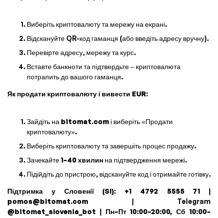
Виберіть криптовалюту та мережу на екрані.
Відскануйте QR-код гаманця (або введіть адресу вручну).
Перевірте адресу, мережу та курс.
Вставте банкноти та підтвердьте – криптовалюта
потрапить до вашого гаманця.
Як продати криптовалюту і вивести EUR:
Зайдіть на
bitomat.com
і виберіть «Продати
криптовалюту».
Виберіть криптовалюту та завершіть процес продажу.
Зачекайте
1–40 хвилин
на підтвердження мережі.
Підійдіть до пристрою, відскануйте код і отримайте готівку.
Підтримка у Словенії (SI):
+1 4792 5555 71
|
pomos@bitomat.com
| Telegram
@bitomat_slovenia_bot
|
Пн–Пт 10:00–20:00, Сб 10:00–