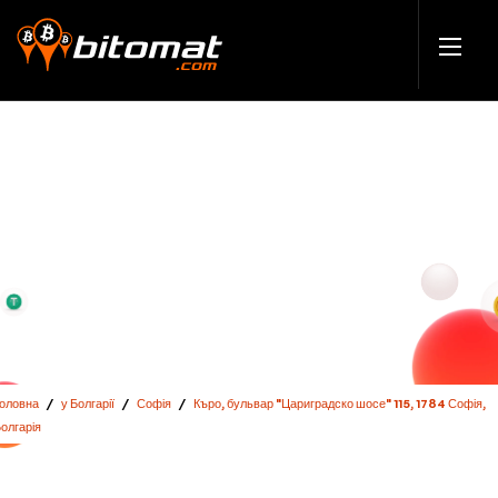
Головна
/
у Болгарії
/
Софія
/
Къро, бульвар "Цариградско шосе" 115, 1784 Софія,
олгарія