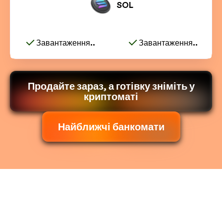
SOL
Завантаження..
Завантаження..
Продайте зараз, а готівку зніміть у
криптоматі
Найближчі банкомати