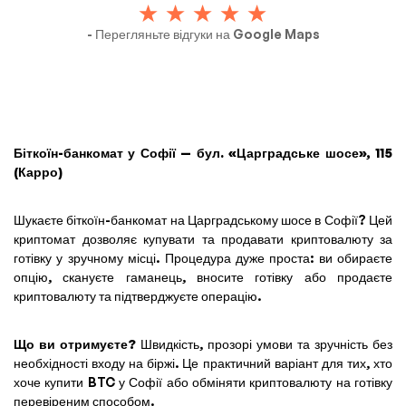
- Перегляньте відгуки на Google Maps
Біткоїн-банкомат у Софії — бул. «Царградське шосе», 115
(Карро)
Шукаєте біткоїн-банкомат на Царградському шосе в Софії? Цей
криптомат дозволяє купувати та продавати криптовалюту за
готівку у зручному місці. Процедура дуже проста: ви обираєте
опцію, скануєте гаманець, вносите готівку або продаєте
криптовалюту та підтверджуєте операцію.
Що ви отримуєте?
Швидкість, прозорі умови та зручність без
необхідності входу на біржі. Це практичний варіант для тих, хто
хоче купити BTC у Софії або обміняти криптовалюту на готівку
перевіреним способом.