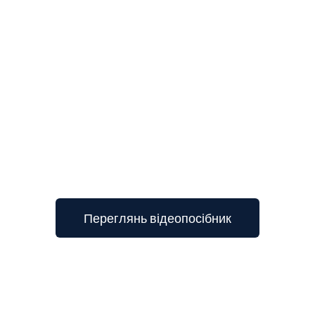
3
Переглянь відеопосібник