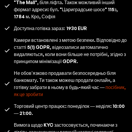
"The Mall", біля ліфта. Також можливий інший
формат адреси: бул. "Цариградське шосе" 115з,
1784 м. Кро, Софія
Доступна готівка зараз:
1930 EUR
Камери встановлені з метою безпеки. Відповідно до
статті 5(1) GDPR, відеозаписи автоматично
видаляються, коли вони більше не потрібні, згідно з
принципом мінімізації GDPR.
Не обов’язково продавати безпосередньо біля
банкомату. Ти також можеш продати онлайн, а
готівку забрати в ньому в будь-який час —
посібник,
як це зробити
Торговий центр працює: понеділок — неділя: 10:00
— 21:00.
Вимога щодо KYC застосовується, починаючи з
ліміту, зазначеного у верхній частині головної