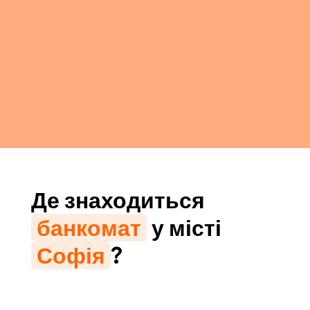
Де знаходиться
банкомат
у місті
Софія
?