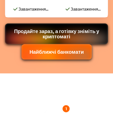
Завантаження..
Завантаження..
Продайте зараз, а готівку зніміть у
криптоматі
Найближчі банкомати
1