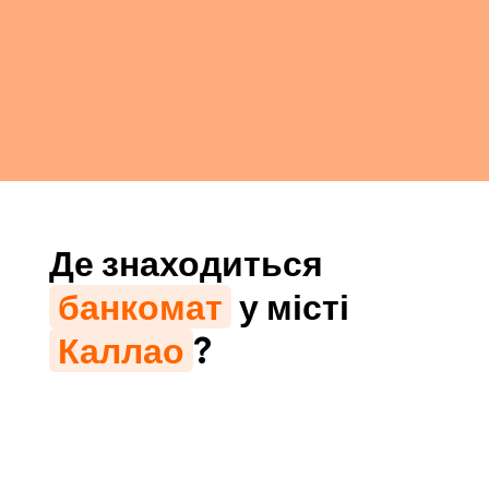
Де знаходиться
банкомат
у місті
Каллао
?