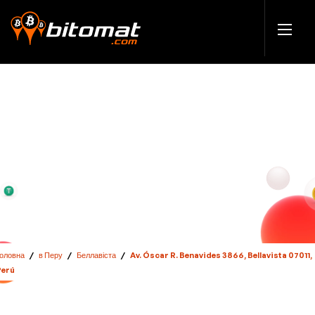
Головна
/
в Перу
/
Беллавіста
/
Av. Óscar R. Benavides 3866, Bellavista 07011,
Perú