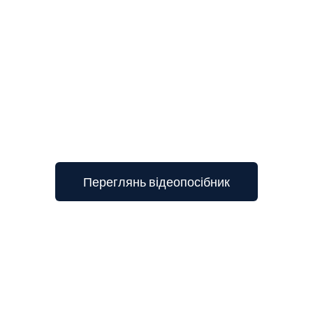
3
Переглянь відеопосібник