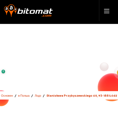
Основен
/
в Полша
/
Лодз
/
Stanisława Przybyszewskiego 65, 93-188 Łódź