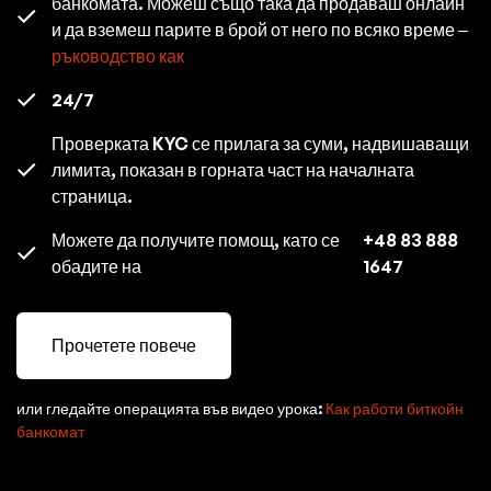
банкомата. Можеш също така да продаваш онлайн
и да вземеш парите в брой от него по всяко време –
ръководство как
24/7
Проверката KYC се прилага за суми, надвишаващи
лимита, показан в горната част на началната
страница.
Можете да получите помощ, като се
+48 83 888
обадите на
1647
Прочетете повече
или гледайте операцията във видео урока:
Как работи биткойн
банкомат