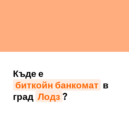
Къде е
биткойн банкомат
в
град
Лодз
?