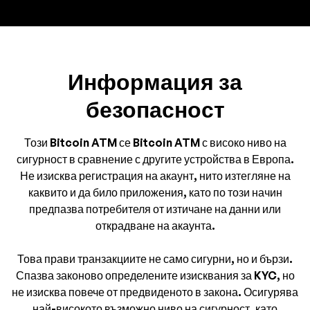
Информация за
безопасност
Този Bitcoin ATM се Bitcoin ATM с високо ниво на
сигурност в сравнение с другите устройства в Европа.
Не изисква регистрация на акаунт, нито изтегляне на
каквито и да било приложения, като по този начин
предпазва потребителя от изтичане на данни или
открадване на акаунта.
Това прави транзакциите не само сигурни, но и бързи.
Спазва законово определените изисквания за KYC, но
не изисква повече от предвиденото в закона. Осигурява
най-високото възможно ниво на сигурност, като