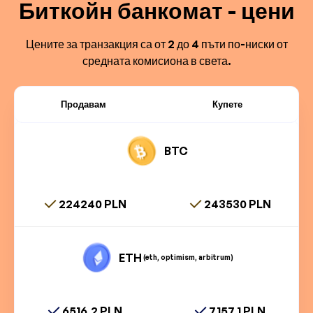
Биткойн банкомат - цени
Цените за транзакция са от 2 до 4 пъти по-ниски от
средната комисиона в света.
Продавам
Купете
BTC
224240 PLN
243530 PLN
ETH
(eth, optimism, arbitrum)
6516.2 PLN
7157.1 PLN