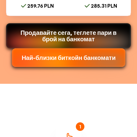
259.76 PLN
285.31 PLN
Продавайте сега, теглете пари в
брой на банкомат
Най-близки биткойн банкомати
1