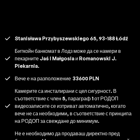
Stanisława Przybyszewskiego 65, 93-188 Łódź
Биткойн банкомат в Лодз може да се намери в
пекарните Jaś i Małgosia и Romanowski J.
Piekarnia.
Вече е на разположение
33600 PLN
Камерите са инсталирани с цел сигурност. В
съответствие с член 5, параграф 1 от РОДОП
видеозаписите се изтриват автоматично, когато
вече не са необходими, в съответствие с принципа
на РОДОП за свеждане до минимум.
Не е необходимо да продаваш директно пред