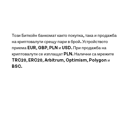
Този Биткойн банкомат както покупка, така и продажба
на криптовалути срещу пари в брой. Устройството
приема
EUR, GBP, PLN и USD
. При продажба на
криптовалути се изплащат
PLN
. Налични са мрежите
TRC20, ERC20, Arbitrum, Optimism, Polygon и
BSC.