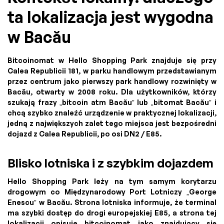
ta lokalizacja jest wygodna
w Bacău
Bitcoinomat w Hello Shopping Park znajduje się przy
Calea Republicii 181, w parku handlowym przedstawianym
przez centrum jako pierwszy park handlowy rozwinięty w
Bacău, otwarty w 2008 roku. Dla użytkowników, którzy
szukają frazy „bitcoin atm Bacău” lub „bitomat Bacău” i
chcą szybko znaleźć urządzenie w praktycznej lokalizacji,
jedną z największych zalet tego miejsca jest bezpośredni
dojazd z Calea Republicii, po osi DN2 / E85.
Blisko lotniska i z szybkim dojazdem
Hello Shopping Park leży na tym samym korytarzu
drogowym co Międzynarodowy Port Lotniczy „George
Enescu” w Bacău. Strona lotniska informuje, że terminal
ma szybki dostęp do drogi europejskiej E85, a strona tej
lokalizacji opisuje bitcoinomat jako znajdujący się