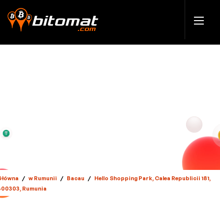
Główna
/
w Rumunii
/
Bacau
/
Hello Shopping Park, Calea Republicii 181,
600303, Rumunia