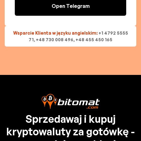
Open Telegram
Wsparcie Klienta w języku angielskim:
+1 4792 5555
71, +48 730 008 496, +48 455 450 165
Sprzedawaj i kupuj
kryptowaluty za gotówkę -