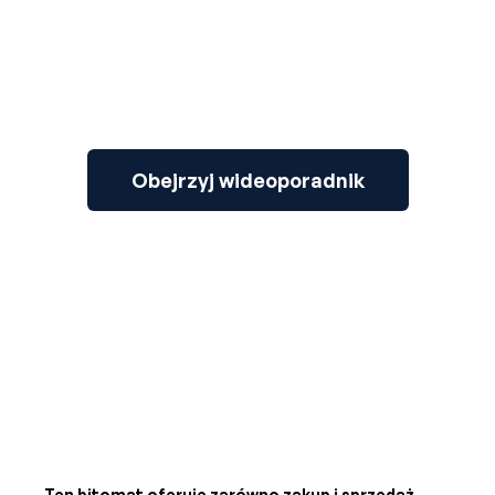
Obejrzyj wideoporadnik
Ten bitomat oferuje zarówno zakup i sprzedaż