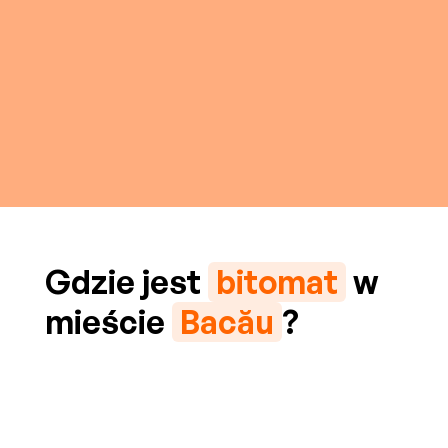
Gdzie jest
bitomat
w
mieście
Bacău
?