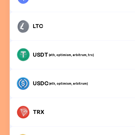
LTC
USDT
(eth, optimism, arbitrum, trx)
USDC
(eth, optimism, arbitrum)
TRX