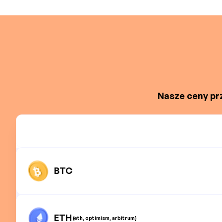
Nasze ceny prz
BTC
ETH
(eth, optimism, arbitrum)