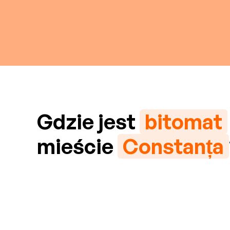
Gdzie jest
bitomat
mieście
Constanța