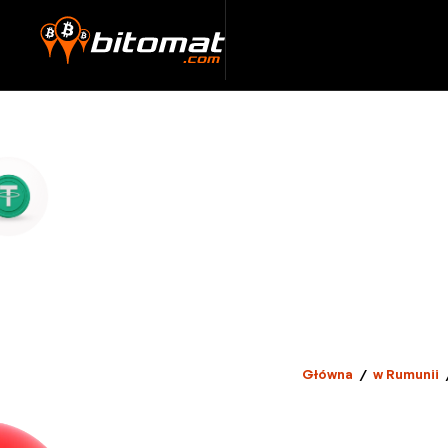
Główna
/
w Rumunii