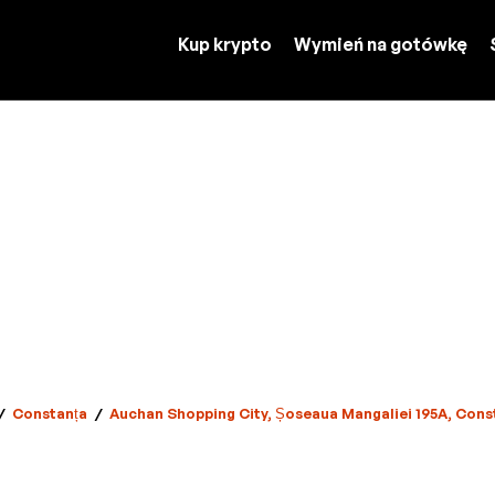
Kup krypto
Wymień na gotówkę
/
Constanța
/
Auchan Shopping City, Șoseaua Mangaliei 195A, Cons