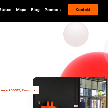
Status
Mapa
Blog
Pomoc
Kontakt
tanța 900082, Rumunia