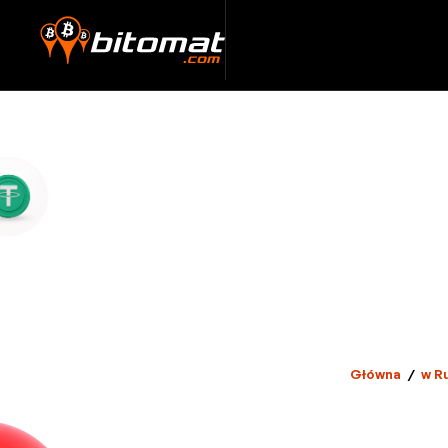
Główna
/
w R