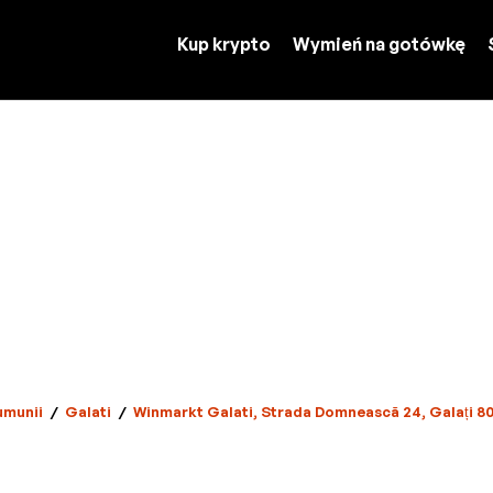
Kup krypto
Wymień na gotówkę
umunii
/
Galati
/
Winmarkt Galati, Strada Domnească 24, Galați 8