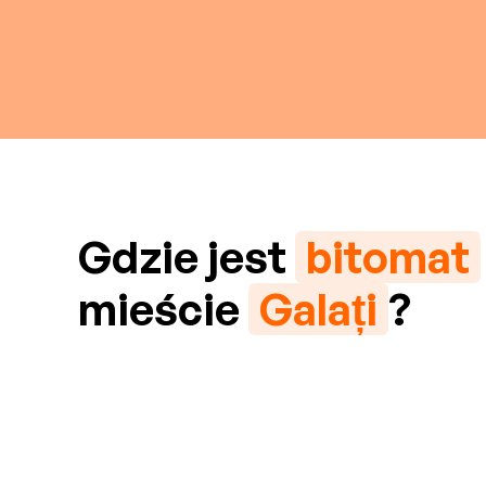
Gdzie jest
bitomat
mieście
Galați
?