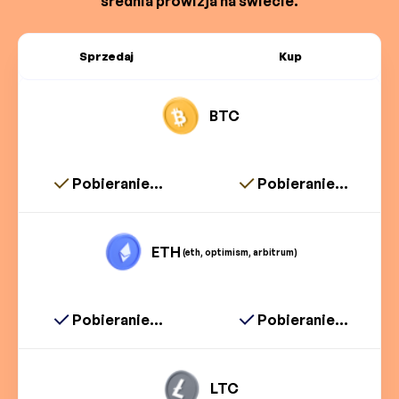
średnia prowizja na świecie.
Sprzedaj
Kup
BTC
Pobieranie...
Pobieranie...
ETH
(eth, optimism, arbitrum)
Pobieranie...
Pobieranie...
LTC