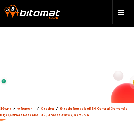
Główna
/
w Rumunii
/
Oradea
/
Strada Republucii 30 Centrul Comercial
Crișul, Strada Republicii 30, Oradea 410159, Rumunia