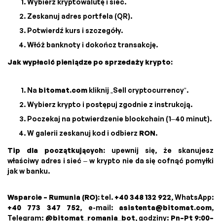
Wybierz kryptowalutę i sieć.
Zeskanuj adres portfela (QR).
Potwierdź kurs i szczegóły.
Włóż banknoty i dokończ transakcję.
Jak wypłacić pieniądze po sprzedaży krypto:
Na
bitomat.com
kliknij „Sell cryptocurrency”.
Wybierz krypto i postępuj zgodnie z instrukcją.
Poczekaj na potwierdzenie blockchain (1–40 minut).
W galerii zeskanuj kod i odbierz
RON
.
Tip dla początkujących:
upewnij się, że skanujesz
właściwy adres i sieć – w krypto nie da się cofnąć pomyłki
jak w banku.
Wsparcie – Rumunia (RO):
tel.
+40 348 132 922
, WhatsApp:
+40 773 347 752
, e-mail:
asistenta@bitomat.com
,
Telegram:
@bitomat_romania_bot
, godziny:
Pn–Pt 9:00–