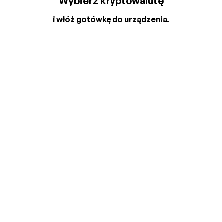
Wybierz kryptowalutę
i włóż gotówkę do urządzenia.
2
3