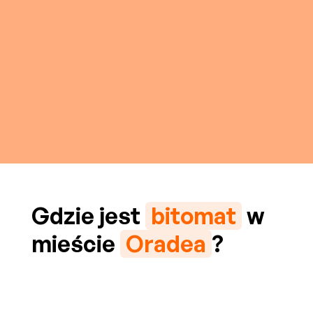
Gdzie jest
bitomat
w
mieście
Oradea
?