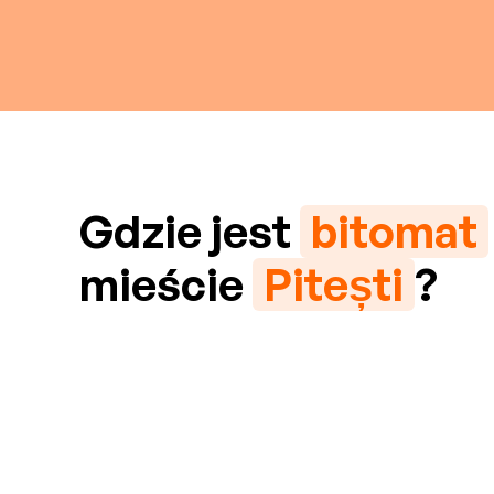
Gdzie jest
bitomat
mieście
Pitești
?