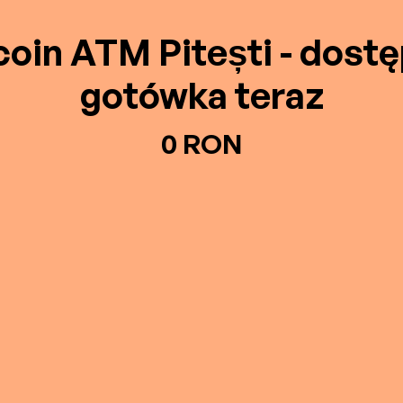
coin ATM Pitești - dost
gotówka teraz
0 RON