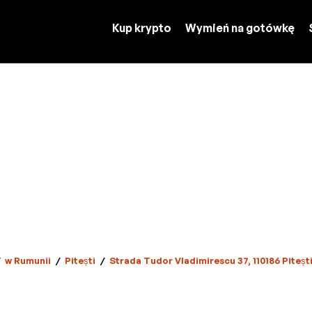
Kup krypto
Wymień na gotówkę
w Rumunii
/
Pitești
/
Strada Tudor Vladimirescu 37, 110186 Piteșt