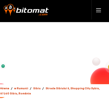
Główna
/
w Rumunii
/
Sibiu
/
Strada Sibiului 5, Shopping City Sybiu,
557260 Sibiu, România