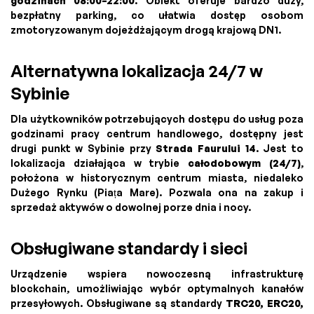
godzinach 08:00–22:00
. Obiekt oferuje bardzo duży,
bezpłatny parking, co ułatwia dostęp osobom
zmotoryzowanym dojeżdżającym drogą krajową DN1.
Alternatywna lokalizacja 24/7 w
Sybinie
Dla użytkowników potrzebujących dostępu do usług poza
godzinami pracy centrum handlowego, dostępny jest
drugi punkt w Sybinie przy
Strada Faurului 14
. Jest to
lokalizacja działająca w trybie
całodobowym (24/7)
,
położona w historycznym centrum miasta, niedaleko
Dużego Rynku (Piața Mare). Pozwala ona na zakup i
sprzedaż aktywów o dowolnej porze dnia i nocy.
Obsługiwane standardy i sieci
Urządzenie wspiera nowoczesną infrastrukturę
blockchain, umożliwiając wybór optymalnych kanałów
przesyłowych. Obsługiwane są standardy
TRC20, ERC20,