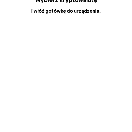
i włóż gotówkę do urządzenia.
2
3