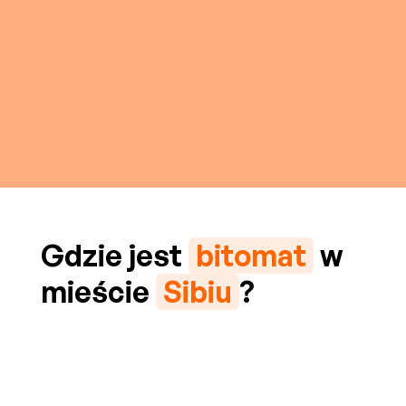
Gdzie jest
bitomat
w
mieście
Sibiu
?