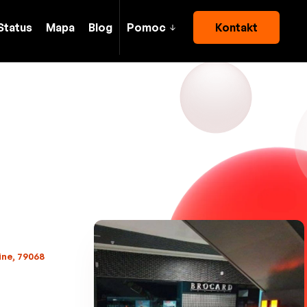
Status
Mapa
Blog
Pomoc
Kontakt
ine, 79068