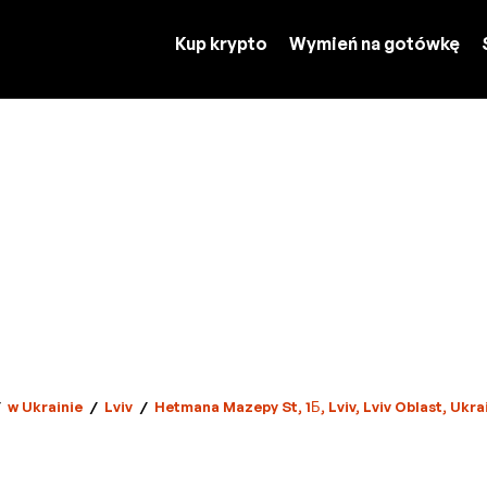
Kup krypto
Wymień na gotówkę
w Ukrainie
/
Lviv
/
Hetmana Mazepy St, 1Б, Lviv, Lviv Oblast, Ukra