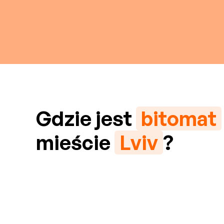
Gdzie jest
bitomat
mieście
Lviv
?