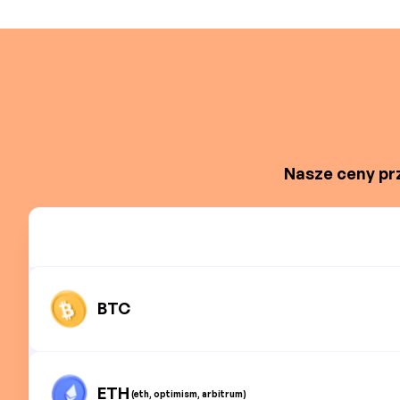
Nasze ceny prz
BTC
ETH
(eth, optimism, arbitrum)