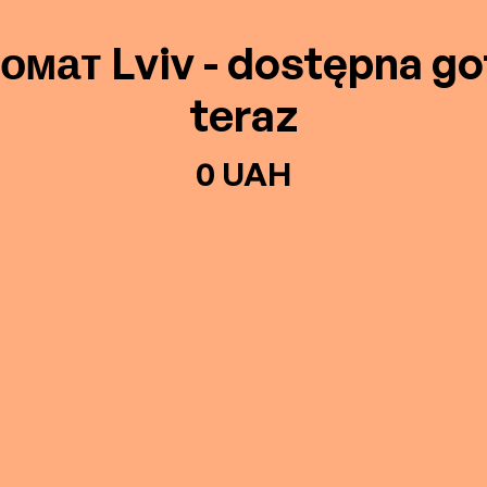
омат Lviv - dostępna g
teraz
0 UAH