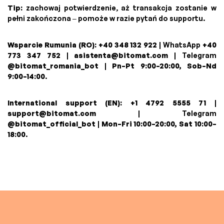
Tip:
zachowaj potwierdzenie, aż transakcja zostanie w
pełni zakończona – pomoże w razie pytań do supportu.
Wsparcie Rumunia (RO):
+40 348 132 922
| WhatsApp
+40
773 347 752
|
asistenta@bitomat.com
| Telegram
@bitomat_romania_bot
|
Pn–Pt 9:00–20:00, Sob–Nd
9:00–14:00
.
International support (EN):
+1 4792 5555 71
|
support@bitomat.com
| Telegram
@bitomat_official_bot
|
Mon–Fri 10:00–20:00, Sat 10:00–
18:00
.