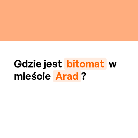
Gdzie jest
bitomat
w
mieście
Arad
?