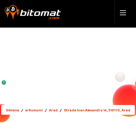
Główna
/
w Rumunii
/
Arad
/
Strada Ioan Alexandru 16, 310170, Arad