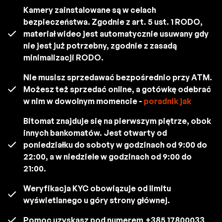
Kamery zainstalowane są w celach
bezpieczeństwa. Zgodnie z art. 5 ust. 1 RODO,
materiał wideo jest automatycznie usuwany gdy
nie jest już potrzebny, zgodnie z zasadą
minimalizacji RODO.
Nie musisz sprzedawać bezpośrednio przy ATM.
Możesz też sprzedać online, a gotówkę odebrać
w nim w dowolnym momencie -
poradnik jak
Bitomat znajduje się na pierwszym piętrze, obok
innych bankomatów. Jest otwarty od
poniedziałku do soboty w godzinach od 9:00 do
22:00, a w niedziele w godzinach od 9:00 do
21:00.
Weryfikacja KYC obowiązuje od limitu
wyświetlanego u góry strony głównej.
Pomoc uzyskasz pod numerem
+385 17800033