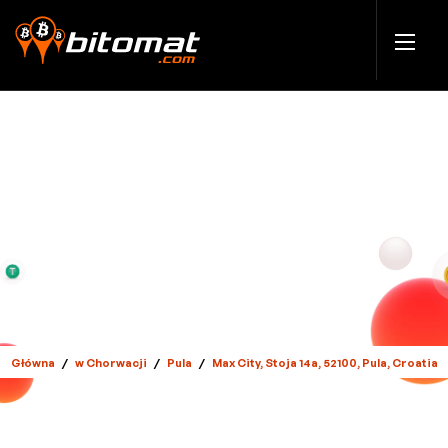
Główna
/
w Chorwacji
/
Pula
/
Max City, Stoja 14a, 52100, Pula, Croatia