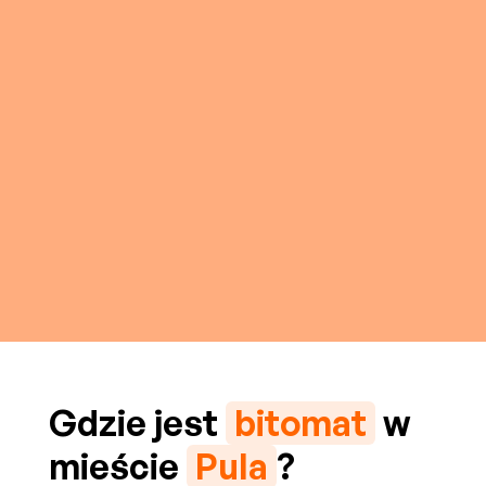
Gdzie jest
bitomat
w
mieście
Pula
?