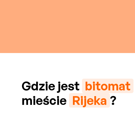
Gdzie jest
bitomat
mieście
Rijeka
?