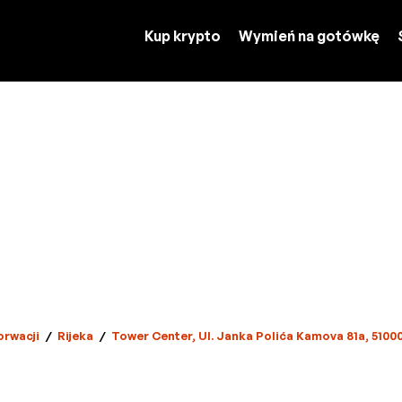
Kup krypto
Wymień na gotówkę
orwacji
/
Rijeka
/
Tower Center, Ul. Janka Polića Kamova 81a, 51000