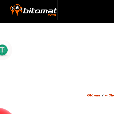
Główna
/
w Ch