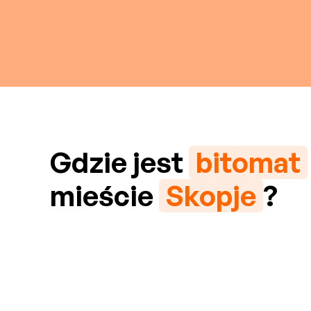
Gdzie jest
bitomat
mieście
Skopje
?