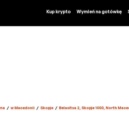
Kup krypto
Wymień na gotówkę
na
/
w Macedonii
/
Skopje
/
Belasitsa 2, Skopje 1000, North Mac