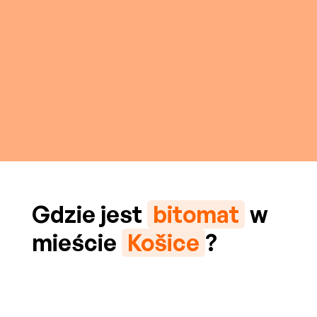
Gdzie jest
bitomat
w
mieście
Košice
?