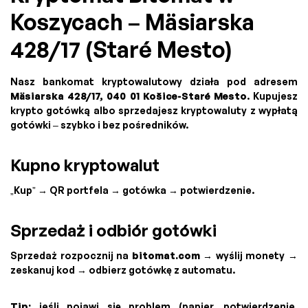
Koszycach – Mäsiarska
428/17 (Staré Mesto)
Nasz bankomat kryptowalutowy działa pod adresem
Mäsiarska 428/17, 040 01 Košice-Staré Mesto
. Kupujesz
krypto gotówką albo sprzedajesz kryptowaluty z wypłatą
gotówki – szybko i bez pośredników.
Kupno kryptowalut
„Kup” → QR portfela → gotówka → potwierdzenie.
Sprzedaż i odbiór gotówki
Sprzedaż rozpocznij na
bitomat.com
→ wyślij monety →
zeskanuj kod → odbierz gotówkę z automatu.
Tip:
jeśli pojawi się problem (papier, potwierdzenie,