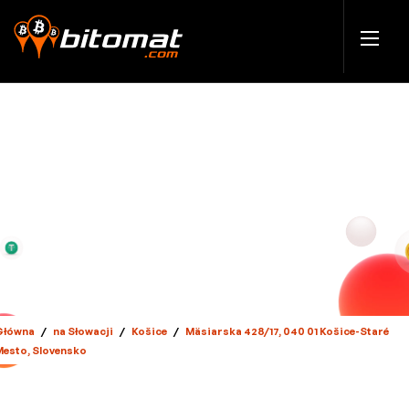
Główna
/
na Słowacji
/
Košice
/
Mäsiarska 428/17, 040 01 Košice-Staré
Mesto, Slovensko