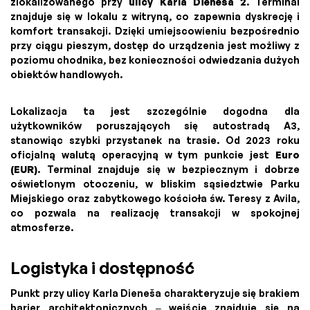
zlokalizowanego przy
ulicy Karla Dieneša 2
. Terminal
znajduje się w lokalu z witryną, co zapewnia dyskrecję i
komfort transakcji. Dzięki umiejscowieniu bezpośrednio
przy ciągu pieszym, dostęp do urządzenia jest możliwy z
poziomu chodnika, bez konieczności odwiedzania dużych
obiektów handlowych.
Lokalizacja ta jest szczególnie dogodna dla
użytkowników poruszających się autostradą A3,
stanowiąc szybki przystanek na trasie. Od 2023 roku
oficjalną walutą operacyjną w tym punkcie jest
Euro
(EUR)
. Terminal znajduje się w bezpiecznym i dobrze
oświetlonym otoczeniu, w bliskim sąsiedztwie Parku
Miejskiego oraz zabytkowego kościoła św. Teresy z Avila,
co pozwala na realizację transakcji w spokojnej
atmosferze.
Logistyka i dostępność
Punkt przy ulicy Karla Dieneša charakteryzuje się brakiem
barier architektonicznych – wejście znajduje się na