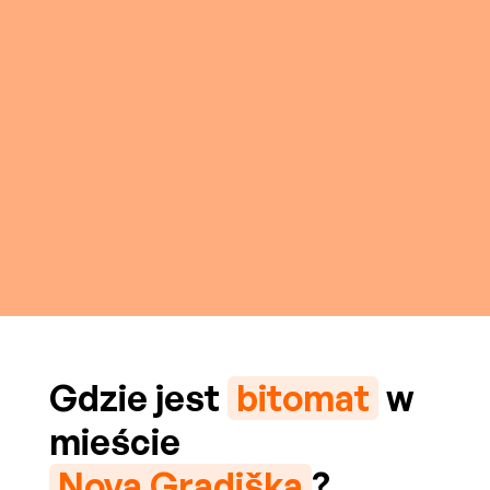
Gdzie jest
bitomat
w
mieście
Nova Gradiška
?