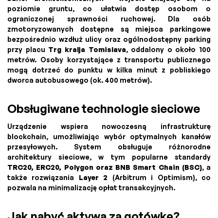
poziomie gruntu, co ułatwia dostęp osobom o
ograniczonej sprawności ruchowej. Dla osób
zmotoryzowanych dostępne są miejsca parkingowe
bezpośrednio wzdłuż ulicy oraz ogólnodostępny parking
przy placu
Trg kralja Tomislava
, oddalony o około 100
metrów. Osoby korzystające z transportu publicznego
mogą dotrzeć do punktu w kilka minut z pobliskiego
dworca autobusowego (ok. 400 metrów).
Obsługiwane technologie sieciowe
Urządzenie wspiera nowoczesną infrastrukturę
blockchain, umożliwiając wybór optymalnych kanałów
przesyłowych. System obsługuje różnorodne
architektury sieciowe, w tym popularne standardy
TRC20, ERC20, Polygon oraz BNB Smart Chain (BSC)
, a
także rozwiązania
Layer 2
(Arbitrum i Optimism), co
pozwala na minimalizację opłat transakcyjnych.
Jak nabyć aktywa za gotówkę?