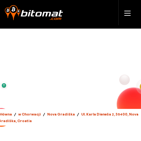
Główna
/
w Chorwacji
/
Nova Gradiška
/
Ul. Karla Dieneša 2, 35400, Nova
Gradiška, Croatia