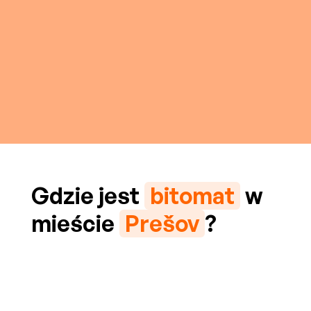
Gdzie jest
bitomat
w
mieście
Prešov
?