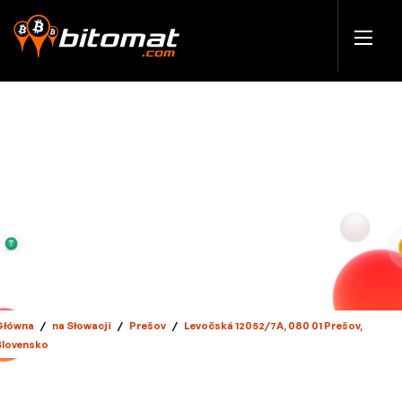
Główna
/
na Słowacji
/
Prešov
/
Levočská 12052/7A, 080 01 Prešov,
Slovensko