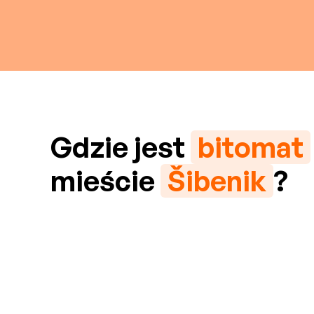
Gdzie jest
bitomat
mieście
Šibenik
?