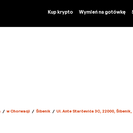
Kup krypto
Wymień na gotówkę
a
/
w Chorwacji
/
Šibenik
/
Ul. Ante Starčevića 3C, 22000, Šibenik,