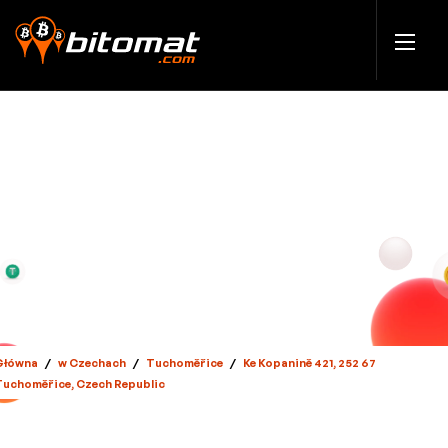
Główna
/
w Czechach
/
Tuchoměřice
/
Ke Kopanině 421, 252 67
Tuchoměřice, Czech Republic