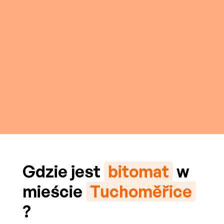
Gdzie jest
bitomat
w
mieście
Tuchoměřice
?