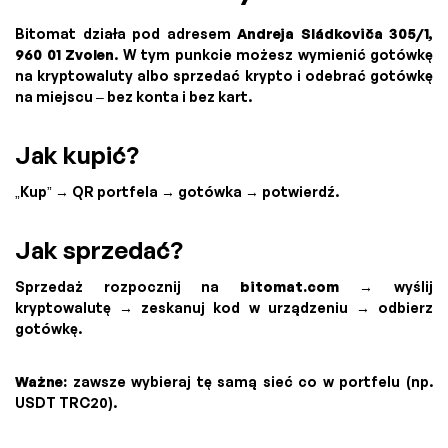
Bitomat działa pod adresem
Andreja Sládkoviča 305/1,
960 01 Zvolen
. W tym punkcie możesz wymienić gotówkę
na kryptowaluty albo sprzedać krypto i odebrać gotówkę
na miejscu – bez konta i bez kart.
Jak kupić?
„Kup” → QR portfela → gotówka → potwierdź.
Jak sprzedać?
Sprzedaż rozpocznij na
bitomat.com
→ wyślij
kryptowalutę → zeskanuj kod w urządzeniu → odbierz
gotówkę.
Ważne:
zawsze wybieraj tę samą sieć co w portfelu (np.
USDT TRC20).