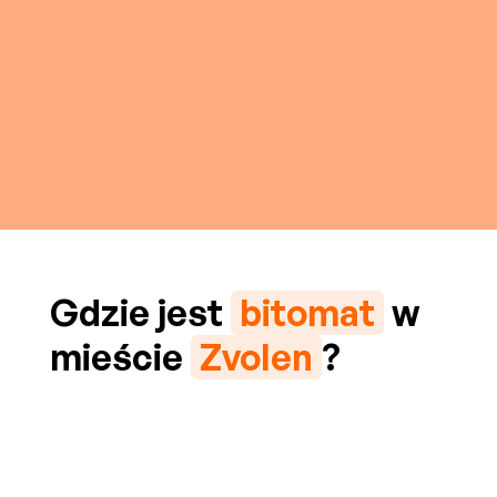
Gdzie jest
bitomat
w
mieście
Zvolen
?