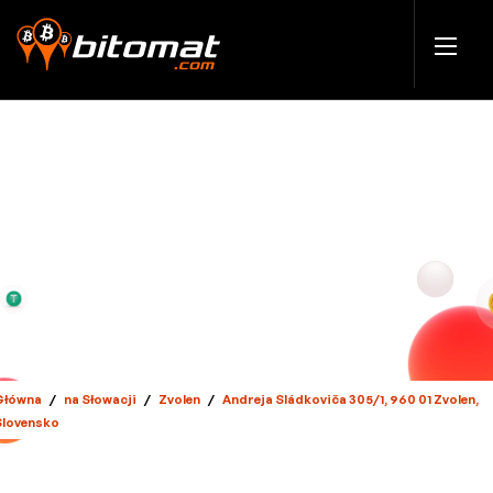
Główna
/
na Słowacji
/
Zvolen
/
Andreja Sládkoviča 305/1, 960 01 Zvolen,
Slovensko