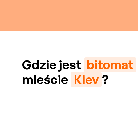
Gdzie jest
bitomat
mieście
Kiev
?