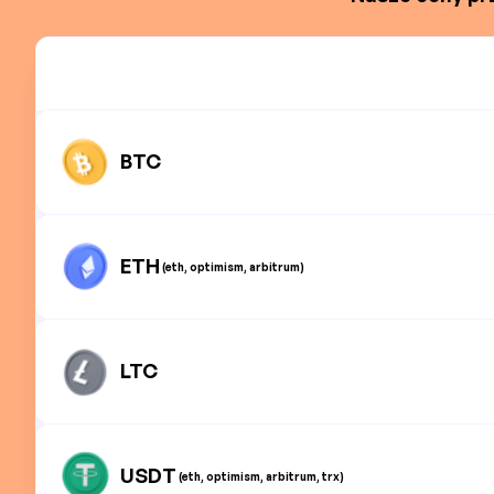
BTC
ETH
(eth, optimism, arbitrum)
LTC
USDT
(eth, optimism, arbitrum, trx)