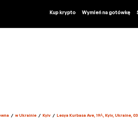
Kup krypto
Wymień na gotówkę
ówna
/
w Ukrainie
/
Kyiv
/
Lesya Kurbasa Ave, 19А, Kyiv, Ukraine, 0