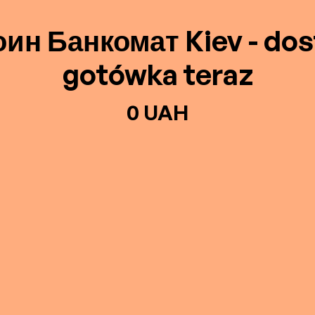
ин Банкомат Kiev - do
gotówka teraz
0 UAH