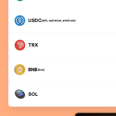
USDC
(eth, optimism, arbitrum)
TRX
BNB
(bsc)
SOL