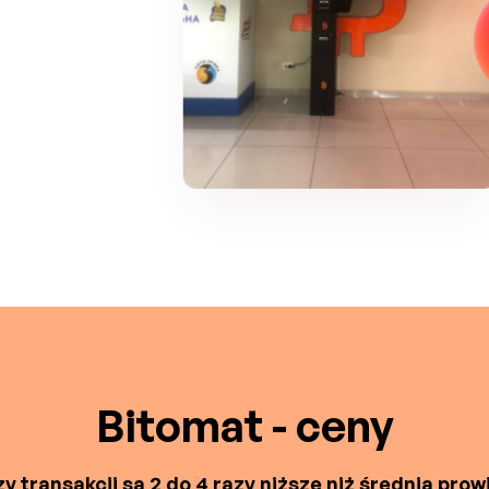
Bitomat - ceny
y transakcji są 2 do 4 razy niższe niż średnia prowi