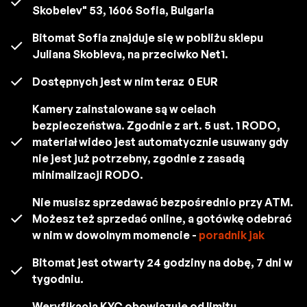
Skobelev" 53, 1606 Sofia, Bulgaria
Bitomat Sofia znajduje się w pobliżu sklepu
Juliana Skobleva, na przeciwko Net1.
Dostępnych jest w nim teraz
0 EUR
Kamery zainstalowane są w celach
bezpieczeństwa. Zgodnie z art. 5 ust. 1 RODO,
materiał wideo jest automatycznie usuwany gdy
nie jest już potrzebny, zgodnie z zasadą
minimalizacji RODO.
Nie musisz sprzedawać bezpośrednio przy ATM.
Możesz też sprzedać online, a gotówkę odebrać
w nim w dowolnym momencie -
poradnik jak
Bitomat jest otwarty 24 godziny na dobę, 7 dni w
tygodniu.
Weryfikacja KYC obowiązuje od limitu