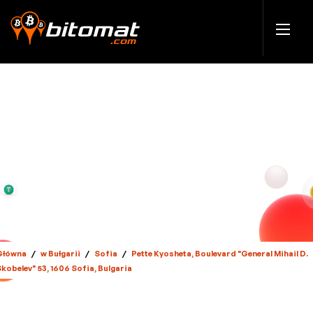
Główna
/
w Bułgarii
/
Sofia
/
Pette Kyosheta, Boulevard "General Mihail D.
kobelev" 53, 1606 Sofia, Bulgaria