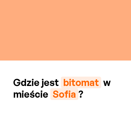
Gdzie jest
bitomat
w
mieście
Sofia
?