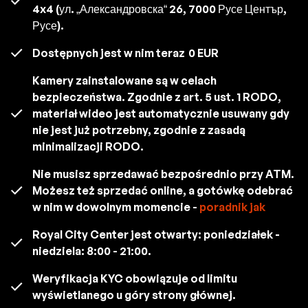
4x4 (ул. „Александровска“ 26, 7000 Русе Център,
Русе).
Dostępnych jest w nim teraz
0 EUR
Kamery zainstalowane są w celach
bezpieczeństwa. Zgodnie z art. 5 ust. 1 RODO,
materiał wideo jest automatycznie usuwany gdy
nie jest już potrzebny, zgodnie z zasadą
minimalizacji RODO.
Nie musisz sprzedawać bezpośrednio przy ATM.
Możesz też sprzedać online, a gotówkę odebrać
w nim w dowolnym momencie -
poradnik jak
Royal City Center jest otwarty: poniedziałek -
niedziela: 8:00 - 21:00.
Weryfikacja KYC obowiązuje od limitu
wyświetlanego u góry strony głównej.