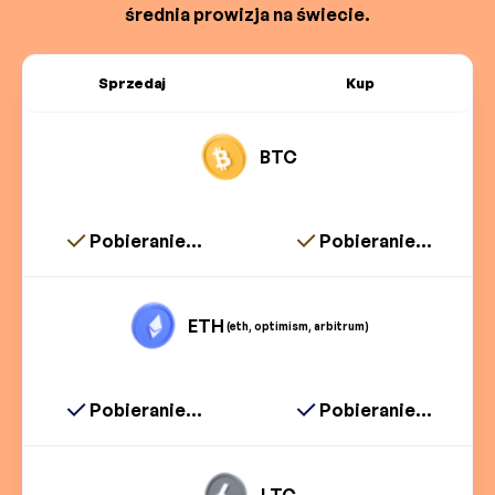
średnia prowizja na świecie.
Sprzedaj
Kup
BTC
Pobieranie...
Pobieranie...
ETH
(eth, optimism, arbitrum)
Pobieranie...
Pobieranie...