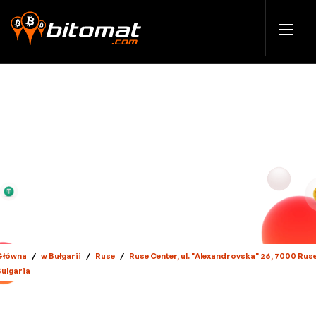
Główna
/
w Bułgarii
/
Ruse
/
Ruse Center, ul. "Alexandrovska" 26, 7000 Ruse
Bulgaria