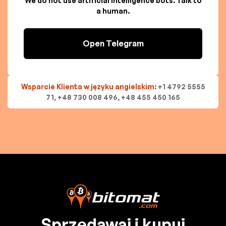
We do not use artificial intelligence bots. Talk to
a human.
Open Telegram
Wsparcie Klienta w języku angielskim:
+1 4792 5555
71, +48 730 008 496, +48 455 450 165
Sprzedawaj i kupuj