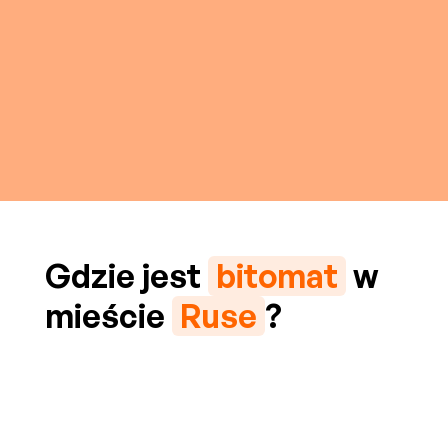
Gdzie jest
bitomat
w
mieście
Ruse
?