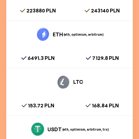
223880 PLN
243140 PLN
ETH
(eth, optimism, arbitrum)
6491.3 PLN
7129.8 PLN
LTC
153.72 PLN
168.84 PLN
USDT
(eth, optimism, arbitrum, trx)