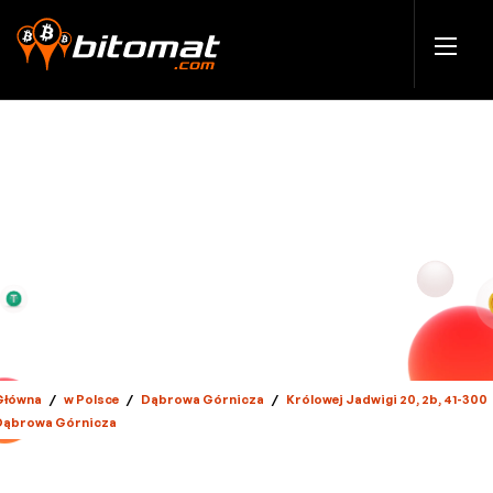
Główna
/
w Polsce
/
Dąbrowa Górnicza
/
Królowej Jadwigi 20, 2b, 41-300
Dąbrowa Górnicza