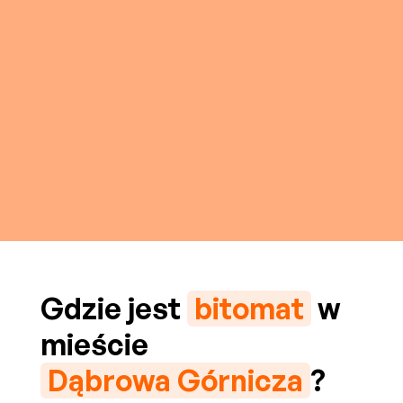
Gdzie jest
bitomat
w
mieście
Dąbrowa Górnicza
?