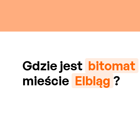
Gdzie jest
bitomat
mieście
Elbląg
?