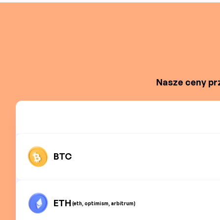
Nasze ceny prz
BTC
ETH
(eth, optimism, arbitrum)