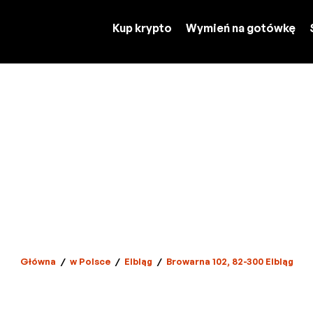
Kup krypto
Wymień na gotówkę
Główna
/
w Polsce
/
Elbląg
/
Browarna 102, 82-300 Elbląg