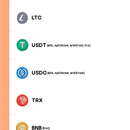
LTC
USDT
(eth, optimism, arbitrum, trx)
USDC
(eth, optimism, arbitrum)
TRX
BNB
(bsc)