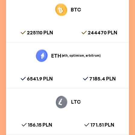
BTC
225110 PLN
244470 PLN
ETH
(eth, optimism, arbitrum)
6541.9 PLN
7185.4 PLN
LTC
156.15 PLN
171.51 PLN