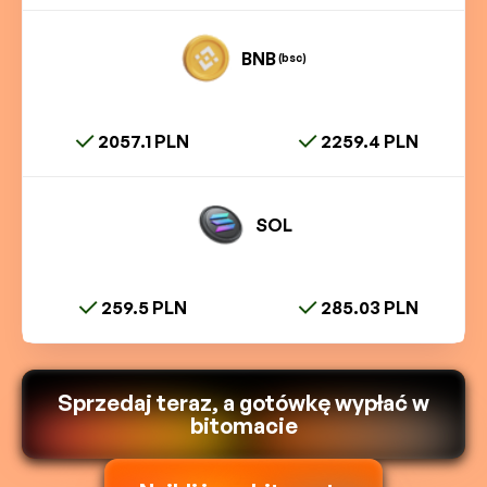
BNB
(bsc)
2057.1 PLN
2259.4 PLN
SOL
259.5 PLN
285.03 PLN
Sprzedaj teraz, a gotówkę wypłać w
bitomacie