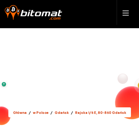
Główna
/
w Polsce
/
Gdańsk
/
Rajska 1/5 E, 80-850 Gdańsk