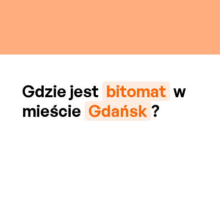
Gdzie jest
bitomat
w
mieście
Gdańsk
?