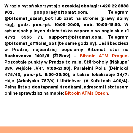
W razie pytań skorzystaj z
czeskiej obsługi
:
+420 22 8888
902
,
podpora@bitomat.com
, Telegram
@bitomat_czech_bot
lub czat na stronie (prawy dolny
róg), godz.
pon.–pt. 10:00–20:00, sob. 10:00–18:00
. W
sytuacjach pilnych działa także wsparcie po angielsku:
+1
4792 5555 71
,
support@bitomat.com
, Telegram
@bitomat_official_bot
(te same godziny). Jeśli będziesz
w Pradze, najbardziej popularny Bitomat stoi na
Buchovcova 1602/8 (Žižkov)
–
Bitcoin ATM Prague
.
Pozostałe punkty w Pradze to m.in. Štěrboholy (Nákupní
389, wejście „V4”,
9:00–21:00
), Paralelní Polis (Dělnická
475/43,
pon.–pt. 8:00–20:00
), a także lokalizacje
24/7
:
Háje (Arkalycká 757/6) i Uhříněves (V Kuťatech 400/4).
Pełną listę z
dostępnymi środkami
, adresami i statusem
online sprawdzisz na mapie:
Bitcoin ATMs Czech
.