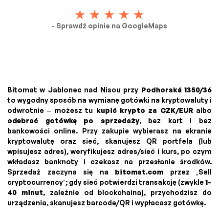
- Sprawdź opinie na GoogleMaps
Bitomat w Jablonec nad Nisou przy
Podhorská 1350/36
to wygodny sposób na wymianę gotówki na kryptowaluty i
odwrotnie – możesz tu
kupić krypto za CZK/EUR
albo
odebrać gotówkę po sprzedaży
, bez kart i bez
bankowości online. Przy zakupie wybierasz na ekranie
kryptowalutę oraz sieć, skanujesz QR portfela (lub
wpisujesz adres), weryfikujesz adres/sieć i kurs, po czym
wkładasz banknoty i czekasz na przesłanie środków.
Sprzedaż zaczyna się na
bitomat.com
przez „Sell
cryptocurrency”; gdy sieć potwierdzi transakcję (zwykle
1–
40 minut
, zależnie od blockchaina), przychodzisz do
urządzenia, skanujesz barcode/QR i wypłacasz gotówkę.