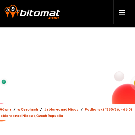
Główna
/
w Czechach
/
Jablonec nad Nisou
/
Podhorská 1350/36, 466 01
Jablonec nad Nisou 1, Czech Republic