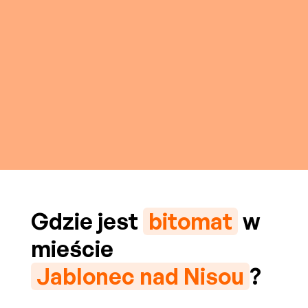
Gdzie jest
bitomat
w
mieście
Jablonec nad Nisou
?