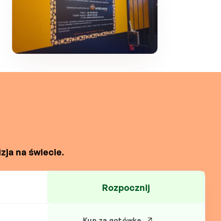
zja na świecie.
Rozpocznij
Kup za gotówkę