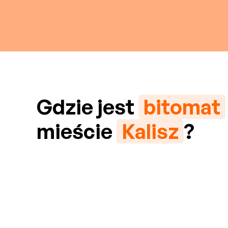
Gdzie jest
bitomat
mieście
Kalisz
?