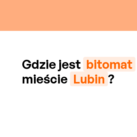
Gdzie jest
bitomat
mieście
Lubin
?