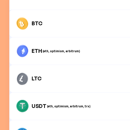
BTC
ETH
(eth, optimism, arbitrum)
LTC
USDT
(eth, optimism, arbitrum, trx)