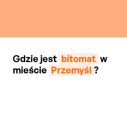
Gdzie jest
bitomat
w
mieście
Przemyśl
?