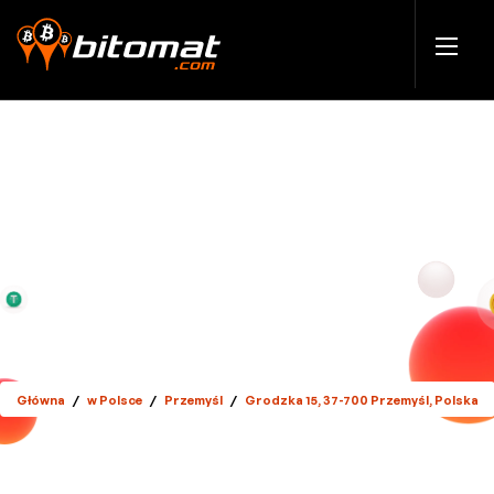
Główna
/
w Polsce
/
Przemyśl
/
Grodzka 15, 37-700 Przemyśl, Polska