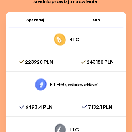
średnia prowizja na świecie.
Sprzedaj
Kup
BTC
223920 PLN
243180 PLN
ETH
(eth, optimism, arbitrum)
6493.4 PLN
7132.1 PLN
LTC