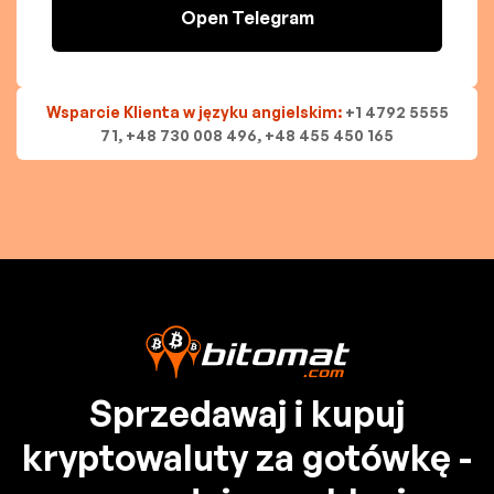
Open Telegram
Wsparcie Klienta w języku angielskim:
+1 4792 5555
71, +48 730 008 496, +48 455 450 165
Sprzedawaj i kupuj
kryptowaluty za gotówkę -