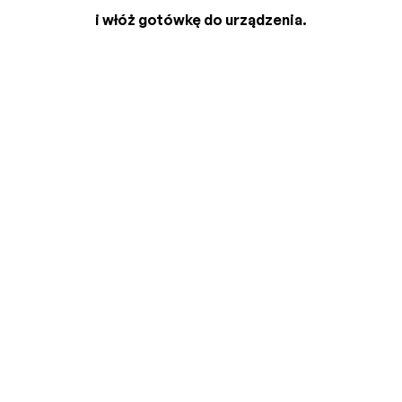
i włóż gotówkę do urządzenia.
2
3