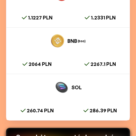
1.1227 PLN
1.2331 PLN
BNB
(bsc)
2064 PLN
2267.1 PLN
SOL
260.74 PLN
286.39 PLN