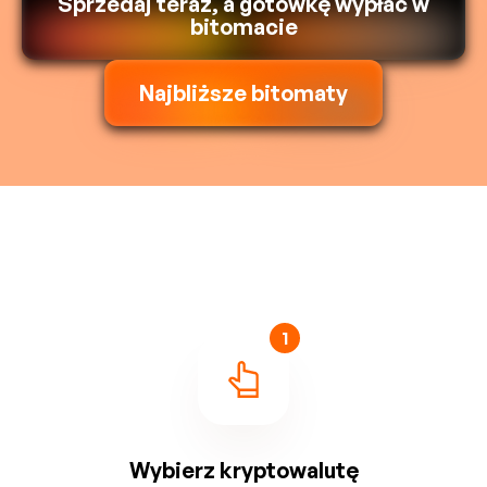
Sprzedaj teraz, a gotówkę wypłać w
bitomacie
Najbliższe bitomaty
1
Wybierz kryptowalutę