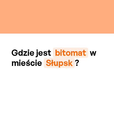
Gdzie jest
bitomat
w
mieście
Słupsk
?