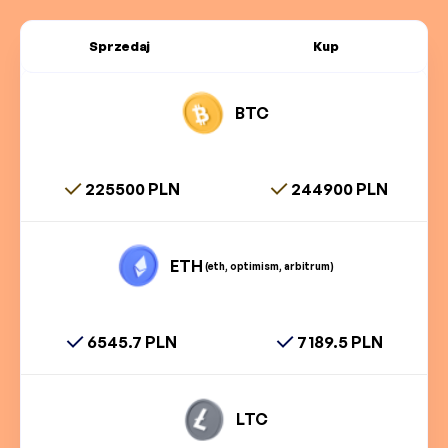
Sprzedaj
Kup
BTC
225500 PLN
244900 PLN
ETH
(eth, optimism, arbitrum)
6545.7 PLN
7189.5 PLN
LTC