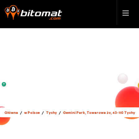
Główna
/
w Polsce
/
Tychy
/
Gemini Park, Towarowa 2c, 43-110 Tychy