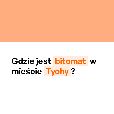
Gdzie jest
bitomat
w
mieście
Tychy
?