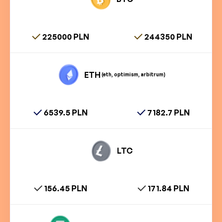
225000 PLN
244350 PLN
ETH
(eth, optimism, arbitrum)
6539.5 PLN
7182.7 PLN
LTC
156.45 PLN
171.84 PLN