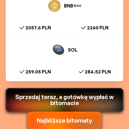
BNB
(bsc)
2057.6 PLN
2260 PLN
SOL
259.05 PLN
284.52 PLN
Sprzedaj teraz, a gotówkę wypłać w
bitomacie
Najbliższe bitomaty