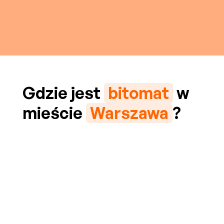
Gdzie jest
bitomat
w
mieście
Warszawa
?