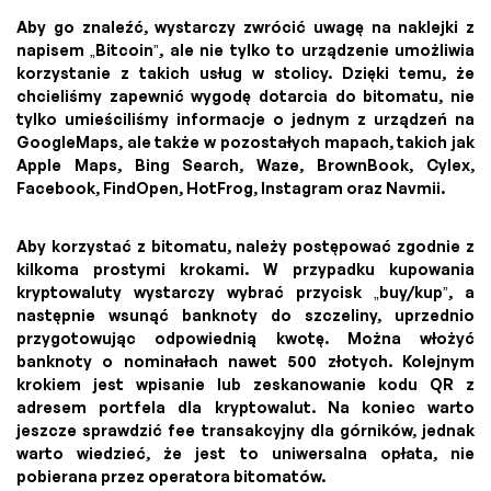
Aby go znaleźć, wystarczy zwrócić uwagę na naklejki z
napisem „Bitcoin”, ale nie tylko to urządzenie umożliwia
korzystanie z takich usług w stolicy. Dzięki temu, że
chcieliśmy zapewnić wygodę dotarcia do bitomatu, nie
tylko umieściliśmy informacje o jednym z urządzeń na
GoogleMaps, ale także w pozostałych mapach, takich jak
Apple Maps, Bing Search, Waze, BrownBook, Cylex,
Facebook, FindOpen, HotFrog, Instagram oraz Navmii.
Aby korzystać z bitomatu, należy postępować zgodnie z
kilkoma prostymi krokami. W przypadku kupowania
kryptowaluty wystarczy wybrać przycisk „buy/kup”, a
następnie wsunąć banknoty do szczeliny, uprzednio
przygotowując odpowiednią kwotę. Można włożyć
banknoty o nominałach nawet 500 złotych. Kolejnym
krokiem jest wpisanie lub zeskanowanie kodu QR z
adresem portfela dla kryptowalut. Na koniec warto
jeszcze sprawdzić fee transakcyjny dla górników, jednak
warto wiedzieć, że jest to uniwersalna opłata, nie
pobierana przez operatora bitomatów.