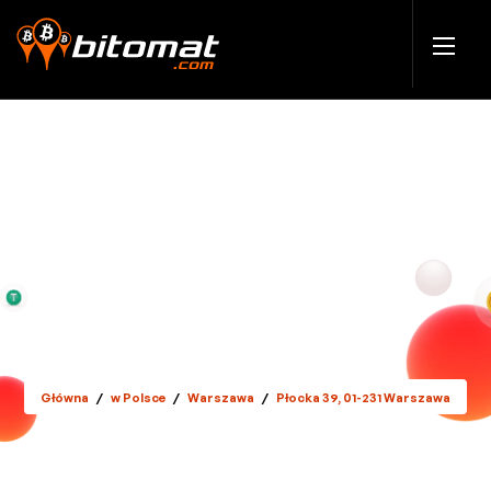
Główna
/
w Polsce
/
Warszawa
/
Płocka 39, 01-231 Warszawa