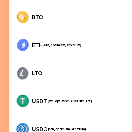
BTC
ETH
(eth, optimism, arbitrum)
LTC
USDT
(eth, optimism, arbitrum, trx)
USDC
(eth, optimism, arbitrum)