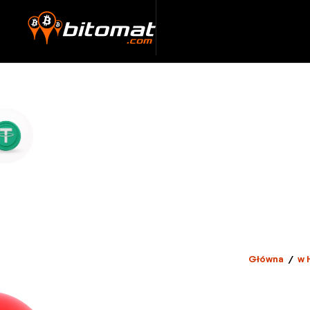
Główna
/
w 