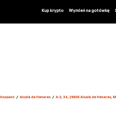
Kup krypto
Wymień na gotówkę
Hiszpanii
/
Alcalá de Henares
/
A-2, 34, 28805 Alcalá de Henares, 