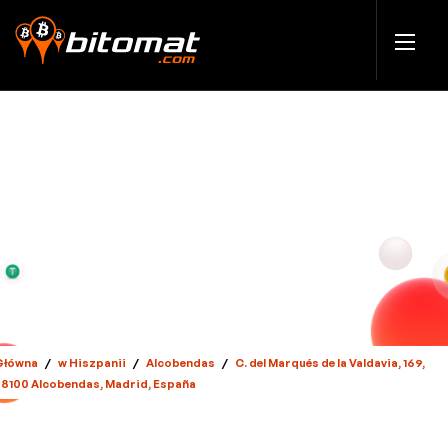
Główna
/
w Hiszpanii
/
Alcobendas
/
C. del Marqués de la Valdavia, 169,
28100 Alcobendas, Madrid, España