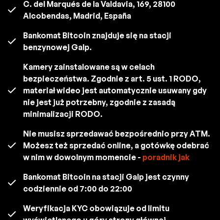
C. del Marqués de la Valdavia, 169, 28100
Alcobendas, Madrid, España
Bankomat Bitcoin znajduje się na stacji
benzynowej Galp.
Kamery zainstalowane są w celach
bezpieczeństwa. Zgodnie z art. 5 ust. 1 RODO,
materiał wideo jest automatycznie usuwany gdy
nie jest już potrzebny, zgodnie z zasadą
minimalizacji RODO.
Nie musisz sprzedawać bezpośrednio przy ATM.
Możesz też sprzedać online, a gotówkę odebrać
w nim w dowolnym momencie -
poradnik jak
Bankomat Bitcoin na stacji Galp jest czynny
codziennie od 7:00 do 22:00
Weryfikacja KYC obowiązuje od limitu
wyświetlanego u góry strony głównej.