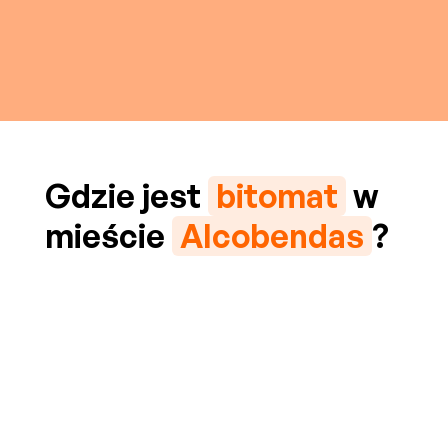
Gdzie jest
bitomat
w
mieście
Alcobendas
?