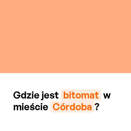
Gdzie jest
bitomat
w
mieście
Córdoba
?