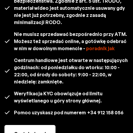
bezpieczeństwa. Zgodnie z art. 5 ust. 1 RODO,
materiał wideo jest automatycznie usuwany gdy
nie jest już potrzebny, zgodnie z zasadą
minimalizacji RODO.
Nie musisz sprzedawać bezpośrednio przy ATM.
Możesz też sprzedać online, a gotówkę odebrać
w nim w dowolnym momencie -
poradnik jak
Centrum handlowe jest otwarte w następujących
godzinach: od poniedziałku do wtorku: 10:00 -
22:00, od środy do soboty: 9:00 - 22:00, w
niedzielę: zamknięte.
Weryfikacja KYC obowiązuje od limitu
wyświetlanego u góry strony głównej.
Pomoc uzyskasz pod numerem
+34 912 158 056