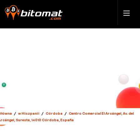
Główna
/
w Hiszpanii
/
Córdoba
/
Centro Comercial El Arcángel, Av. del
Arcángel, Sureste, 14010 Córdoba, España