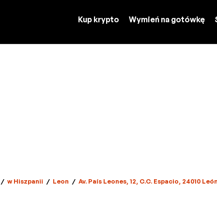
Kup krypto
Wymień na gotówkę
/
w Hiszpanii
/
Leon
/
Av. País Leones, 12, C.C. Espacio, 24010 Leó