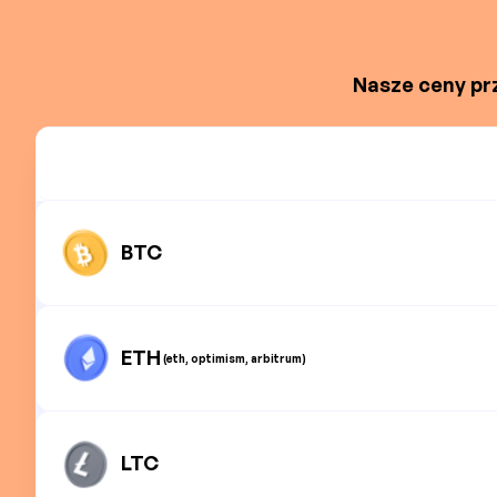
Nasze ceny prz
BTC
ETH
(eth, optimism, arbitrum)
LTC