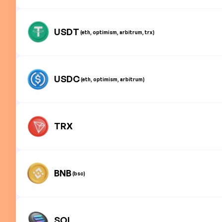
USDT
(eth, optimism, arbitrum, trx)
USDC
(eth, optimism, arbitrum)
TRX
BNB
(bsc)
SOL