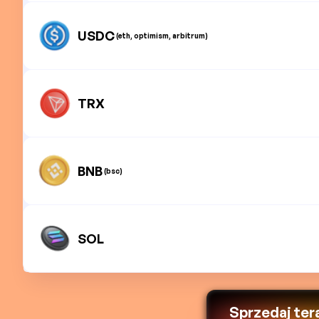
USDC
(eth, optimism, arbitrum)
TRX
BNB
(bsc)
SOL
Sprzedaj ter