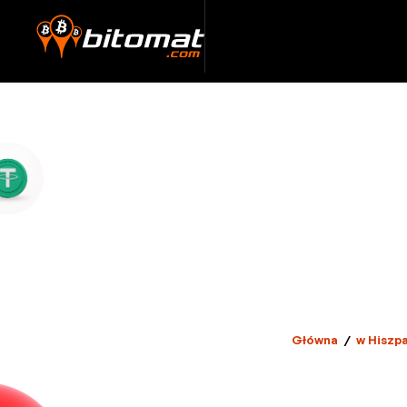
Główna
/
w Hiszpa