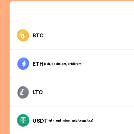
BTC
ETH
(eth, optimism, arbitrum)
LTC
USDT
(eth, optimism, arbitrum, trx)